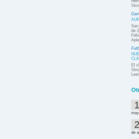
Hern
Stro
Gam
AUR
San 
de 2
Féli
Apla
Futb
NUE
CLÁ
El c
Stro
Lee
Ot
may
de a