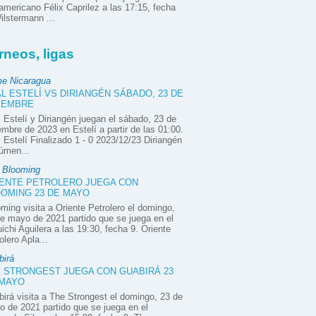
mericano Félix Caprilez a las 17:15, fecha
ilstermann ...
rneos, ligas
e Nicaragua
L ESTELÍ VS DIRIANGÉN SÁBADO, 23 DE
IEMBRE
 Estelí y Diriangén juegan el sábado, 23 de
embre de 2023 en Estelí a partir de las 01:00.
 Estelí Finalizado 1 - 0 2023/12/23 Diriangén
úmen...
e Blooming
ENTE PETROLERO JUEGA CON
OMING 23 DE MAYO
ming visita a Oriente Petrolero el domingo,
e mayo de 2021 partido que se juega en el
ichi Aguilera a las 19:30, fecha 9. Oriente
olero Apla...
birá
 STRONGEST JUEGA CON GUABIRÁ 23
 MAYO
irá visita a The Strongest el domingo, 23 de
 de 2021 partido que se juega en el