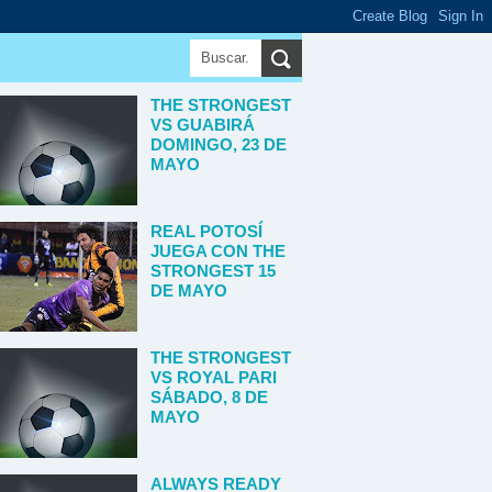
▼
THE STRONGEST
VS GUABIRÁ
DOMINGO, 23 DE
MAYO
REAL POTOSÍ
JUEGA CON THE
STRONGEST 15
DE MAYO
THE STRONGEST
VS ROYAL PARI
SÁBADO, 8 DE
MAYO
ALWAYS READY