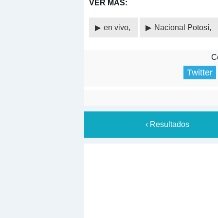
VER MÁS:
en vivo,
Nacional Potosí,
Co
Twitter
‹ Resultados