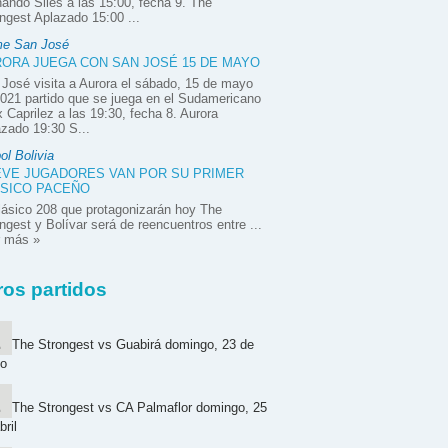
ando Siles a las 15:00, fecha 9. The
ngest Aplazado 15:00 ...
e San José
ORA JUEGA CON SAN JOSÉ 15 DE MAYO
José visita a Aurora el sábado, 15 de mayo
021 partido que se juega en el Sudamericano
x Caprilez a las 19:30, fecha 8. Aurora
zado 19:30 S...
ol Bolivia
VE JUGADORES VAN POR SU PRIMER
SICO PACEÑO
lásico 208 que protagonizarán hoy The
ngest y Bolívar será de reencuentros entre ...
r más »
ros partidos
The Strongest vs Guabirá domingo, 23 de
o
The Strongest vs CA Palmaflor domingo, 25
bril