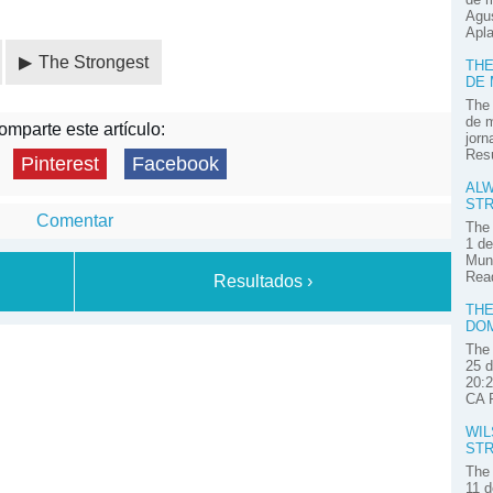
Agus
Apla
The Strongest
THE
DE
The 
de m
mparte este artículo:
jorn
Res
Pinterest
Facebook
ALW
STR
Comentar
The 
1 de
Muni
Read
Resultados ›
THE
DOM
The 
25 d
20:2
CA P
WIL
STR
The 
11 d