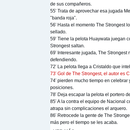
de sus compañeros.
55' Trata de aprovechar esa jugada Mel
"banda roja".
56' Hasta el momento The Strongest lo 
sellado.
59' Tiene la pelota Huaywata juegan co
Strongest saltan.
69' Interesante jugada, The Strongest
defendiendo.
72' La pelota llega a Cristaldo que in
73' Gol de The Strongest, el autor es 
74' pierden mucho tiempo en celebrar 
posiciones.
78' Deja escapar la pelota el portero 
85' A la contra el equipo de Nacional 
atrapa sin complicaciones el arquero.
86' Retrocede la gente de The Stronges
más pero el tiempo se les acaba.