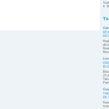
Suda
4. W
To
Gam
REA
DIC
Real
dici
Real
Res
Liv
ORI
BLO
Bloo
23 d
Tahu
Petr
Gua
THE
DE
Guab
mayo