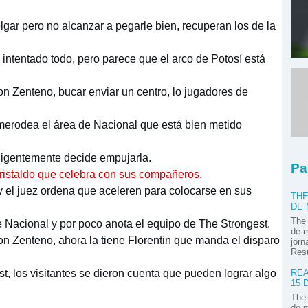
gar pero no alcanzar a pegarle bien, recuperan los de la
intentado todo, pero parece que el arco de Potosí está
n Zenteno, bucar enviar un centro, lo jugadores de
 merodea el área de Nacional que está bien metido
teligentemente decide empujarla.
Pa
Cristaldo que celebra con sus compañeros.
y el juez ordena que aceleren para colocarse en sus
THE
DE
The 
de Nacional y por poco anota el equipo de The Strongest.
de m
con Zenteno, ahora la tiene Florentin que manda el disparo
jorn
Res
t, los visitantes se dieron cuenta que pueden lograr algo
REA
15 
The 
de m