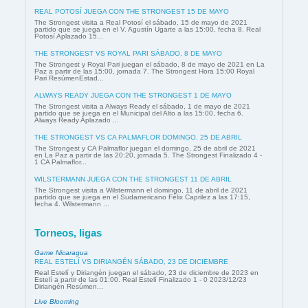
REAL POTOSÍ JUEGA CON THE STRONGEST 15 DE MAYO
The Strongest visita a Real Potosí el sábado, 15 de mayo de 2021
partido que se juega en el V. Agustín Ugarte a las 15:00, fecha 8. Real
Potosí Aplazado 15...
THE STRONGEST VS ROYAL PARI SÁBADO, 8 DE MAYO
The Strongest y Royal Pari juegan el sábado, 8 de mayo de 2021 en La
Paz a partir de las 15:00, jornada 7. The Strongest Hora 15:00 Royal
Pari ResúmenEstad...
ALWAYS READY JUEGA CON THE STRONGEST 1 DE MAYO
The Strongest visita a Always Ready el sábado, 1 de mayo de 2021
partido que se juega en el Municipal del Alto a las 15:00, fecha 6.
Always Ready Aplazado ...
THE STRONGEST VS CA PALMAFLOR DOMINGO, 25 DE ABRIL
The Strongest y CA Palmaflor juegan el domingo, 25 de abril de 2021
en La Paz a partir de las 20:20, jornada 5. The Strongest Finalizado 4 -
1 CA Palmaflor...
WILSTERMANN JUEGA CON THE STRONGEST 11 DE ABRIL
The Strongest visita a Wilstermann el domingo, 11 de abril de 2021
partido que se juega en el Sudamericano Félix Caprilez a las 17:15,
fecha 4. Wilstermann ...
Torneos, ligas
Game Nicaragua
REAL ESTELÍ VS DIRIANGÉN SÁBADO, 23 DE DICIEMBRE
Real Estelí y Diriangén juegan el sábado, 23 de diciembre de 2023 en
Estelí a partir de las 01:00. Real Estelí Finalizado 1 - 0 2023/12/23
Diriangén Resúmen...
Live Blooming