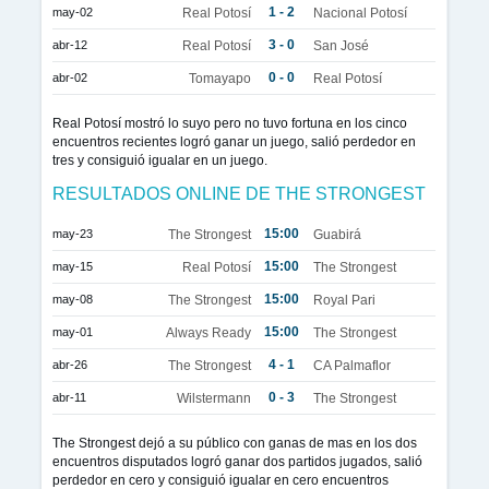
1 - 2
may-02
Real Potosí
Nacional Potosí
3 - 0
abr-12
Real Potosí
San José
0 - 0
abr-02
Tomayapo
Real Potosí
Real Potosí mostró lo suyo pero no tuvo fortuna en los cinco
encuentros recientes logró ganar un juego, salió perdedor en
tres y consiguió igualar en un juego.
RESULTADOS ONLINE DE THE STRONGEST
15:00
may-23
The Strongest
Guabirá
15:00
may-15
Real Potosí
The Strongest
15:00
may-08
The Strongest
Royal Pari
15:00
may-01
Always Ready
The Strongest
4 - 1
abr-26
The Strongest
CA Palmaflor
0 - 3
abr-11
Wilstermann
The Strongest
The Strongest dejó a su público con ganas de mas en los dos
encuentros disputados logró ganar dos partidos jugados, salió
perdedor en cero y consiguió igualar en cero encuentros