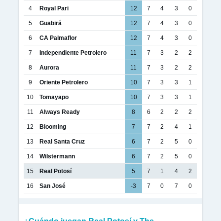
4
Royal Pari
12
7
4
3
0
5
Guabirá
12
7
4
3
0
6
CA Palmaflor
12
7
4
3
0
7
Independiente Petrolero
11
7
3
2
2
8
Aurora
11
7
3
2
2
9
Oriente Petrolero
10
7
3
3
1
10
Tomayapo
10
7
3
3
1
11
Always Ready
8
6
2
2
2
12
Blooming
7
7
2
4
1
13
Real Santa Cruz
6
7
2
5
0
14
Wilstermann
6
7
2
5
0
15
Real Potosí
5
7
1
4
2
16
San José
-3
7
0
7
0