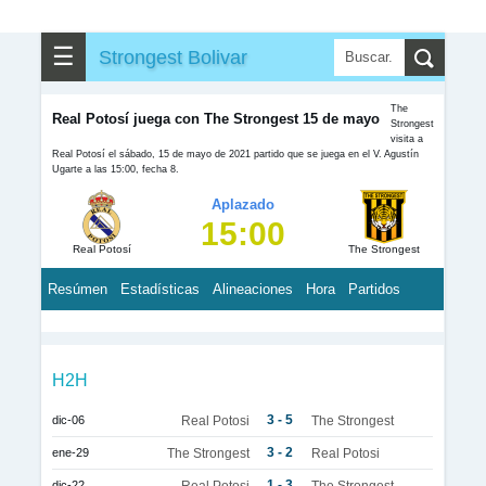
☰
Strongest Bolivar
The
Real Potosí juega con The Strongest 15 de mayo
Strongest
visita a
Real Potosí el sábado, 15 de mayo de 2021 partido que se juega en el V. Agustín
Ugarte a las 15:00, fecha 8.
Aplazado
15:00
Real Potosí
The Strongest
Resúmen
Estadísticas
Alineaciones
Hora
Partidos
H2H
3 - 5
dic-06
Real Potosi
The Strongest
3 - 2
ene-29
The Strongest
Real Potosi
1 - 3
dic-22
Real Potosi
The Strongest