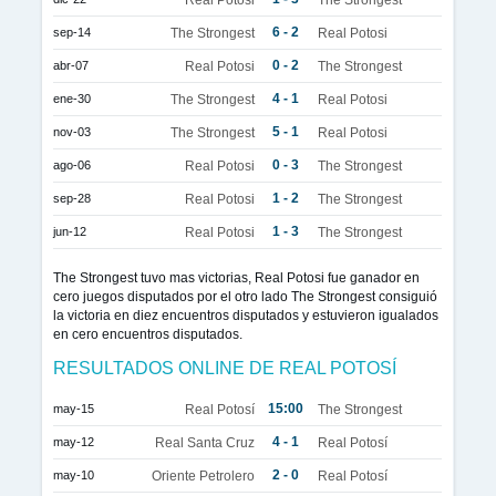
6 - 2
sep-14
The Strongest
Real Potosi
0 - 2
abr-07
Real Potosi
The Strongest
4 - 1
ene-30
The Strongest
Real Potosi
5 - 1
nov-03
The Strongest
Real Potosi
0 - 3
ago-06
Real Potosi
The Strongest
1 - 2
sep-28
Real Potosi
The Strongest
1 - 3
jun-12
Real Potosi
The Strongest
The Strongest tuvo mas victorias, Real Potosi fue ganador en
cero juegos disputados por el otro lado The Strongest consiguió
la victoria en diez encuentros disputados y estuvieron igualados
en cero encuentros disputados.
RESULTADOS ONLINE DE REAL POTOSÍ
15:00
may-15
Real Potosí
The Strongest
4 - 1
may-12
Real Santa Cruz
Real Potosí
2 - 0
may-10
Oriente Petrolero
Real Potosí