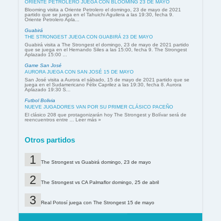
ORIENTE PETROLERO JUEGA CON BLOOMING 23 DE MAYO
Blooming visita a Oriente Petrolero el domingo, 23 de mayo de 2021
partido que se juega en el Tahuichi Aguilera a las 19:30, fecha 9.
Oriente Petrolero Apla...
Guabirá
THE STRONGEST JUEGA CON GUABIRÁ 23 DE MAYO
Guabirá visita a The Strongest el domingo, 23 de mayo de 2021 partido
que se juega en el Hernando Siles a las 15:00, fecha 9. The Strongest
Aplazado 15:00 ...
Game San José
AURORA JUEGA CON SAN JOSÉ 15 DE MAYO
San José visita a Aurora el sábado, 15 de mayo de 2021 partido que se
juega en el Sudamericano Félix Caprilez a las 19:30, fecha 8. Aurora
Aplazado 19:30 S...
Futbol Bolivia
NUEVE JUGADORES VAN POR SU PRIMER CLÁSICO PACEÑO
El clásico 208 que protagonizarán hoy The Strongest y Bolívar será de
reencuentros entre ... Leer más »
Otros partidos
The Strongest vs Guabirá domingo, 23 de mayo
The Strongest vs CA Palmaflor domingo, 25 de abril
Real Potosí juega con The Strongest 15 de mayo