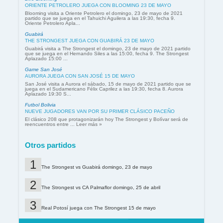
ORIENTE PETROLERO JUEGA CON BLOOMING 23 DE MAYO
Blooming visita a Oriente Petrolero el domingo, 23 de mayo de 2021
partido que se juega en el Tahuichi Aguilera a las 19:30, fecha 9.
Oriente Petrolero Apla...
Guabirá
THE STRONGEST JUEGA CON GUABIRÁ 23 DE MAYO
Guabirá visita a The Strongest el domingo, 23 de mayo de 2021 partido
que se juega en el Hernando Siles a las 15:00, fecha 9. The Strongest
Aplazado 15:00 ...
Game San José
AURORA JUEGA CON SAN JOSÉ 15 DE MAYO
San José visita a Aurora el sábado, 15 de mayo de 2021 partido que se
juega en el Sudamericano Félix Caprilez a las 19:30, fecha 8. Aurora
Aplazado 19:30 S...
Futbol Bolivia
NUEVE JUGADORES VAN POR SU PRIMER CLÁSICO PACEÑO
El clásico 208 que protagonizarán hoy The Strongest y Bolívar será de
reencuentros entre ... Leer más »
Otros partidos
The Strongest vs Guabirá domingo, 23 de mayo
The Strongest vs CA Palmaflor domingo, 25 de abril
Real Potosí juega con The Strongest 15 de mayo