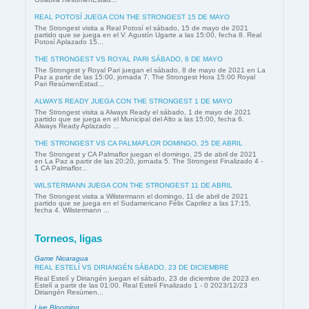
REAL POTOSÍ JUEGA CON THE STRONGEST 15 DE MAYO
The Strongest visita a Real Potosí el sábado, 15 de mayo de 2021
partido que se juega en el V. Agustín Ugarte a las 15:00, fecha 8. Real
Potosí Aplazado 15...
THE STRONGEST VS ROYAL PARI SÁBADO, 8 DE MAYO
The Strongest y Royal Pari juegan el sábado, 8 de mayo de 2021 en La
Paz a partir de las 15:00, jornada 7. The Strongest Hora 15:00 Royal
Pari ResúmenEstad...
ALWAYS READY JUEGA CON THE STRONGEST 1 DE MAYO
The Strongest visita a Always Ready el sábado, 1 de mayo de 2021
partido que se juega en el Municipal del Alto a las 15:00, fecha 6.
Always Ready Aplazado ...
THE STRONGEST VS CA PALMAFLOR DOMINGO, 25 DE ABRIL
The Strongest y CA Palmaflor juegan el domingo, 25 de abril de 2021
en La Paz a partir de las 20:20, jornada 5. The Strongest Finalizado 4 -
1 CA Palmaflor...
WILSTERMANN JUEGA CON THE STRONGEST 11 DE ABRIL
The Strongest visita a Wilstermann el domingo, 11 de abril de 2021
partido que se juega en el Sudamericano Félix Caprilez a las 17:15,
fecha 4. Wilstermann ...
Torneos, ligas
Game Nicaragua
REAL ESTELÍ VS DIRIANGÉN SÁBADO, 23 DE DICIEMBRE
Real Estelí y Diriangén juegan el sábado, 23 de diciembre de 2023 en
Estelí a partir de las 01:00. Real Estelí Finalizado 1 - 0 2023/12/23
Diriangén Resúmen...
Live Blooming