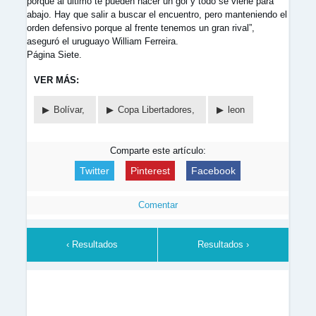
porque al último te pueden hacer un gol y todo se viene para
abajo. Hay que salir a buscar el encuentro, pero manteniendo el
orden defensivo porque al frente tenemos un gran rival”,
aseguró el uruguayo William Ferreira.
Página Siete.
VER MÁS:
Bolívar,
Copa Libertadores,
leon
Comparte este artículo:
Twitter
Pinterest
Facebook
Comentar
‹ Resultados
Resultados ›