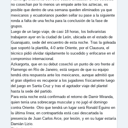
no cosechan por lo menos un empate ante los aztecas, es
posible que dentro de una semana queden eliminados ya que
mexicanos y ecuatorianos pueden sellar su pase a la siguiente
ronda a falta de una fecha para la conclusión de la fase de
grupos.
Luego de un largo viaje, de casi 18 horas, los bolivaristas
trabajaron ayer en la ciudad de León, ubicada en el estado de
Guanajuato, sede del encuentro de esta noche. Tras la goleada
que soportó la plantilla, 4-0 ante Oriente, por el Clausura, el
técnico pidió olvidar rápidamente lo sucedido y enfocarse en el
compromiso internacional.
Azkargorta, que en su debut cosechó un punto de oro frente al
Flamengo en Río de Janeiro, está seguro de que su equipo
tendrá otra respuesta ante los mexicanos, aunque admitió que
el gran objetivo es recuperar a los jugadores físicamente luego
del juego en Santa Cruz y tras el agotador viaje del plantel
hasta la sede del partido.
Para esta noche está confirmado el retorno de Damir Miranda,
quien tenía una sobrecarga muscular y no jugó el domingo
contra Oriente. Otro que tendrá un lugar será Ronald Eguino en
la última línea; en contrapartida está casi descartada la
presencia de Juan Carlos Arce, por lesión, y en su lugar estaría
Damián Lizio.