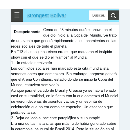
✎
▼
Otros
☰
Strongest Bolivar
Cerca de 25 minutos duró el show con el
Decepcionante
que dio inicio a la Copa del Mundo. Se trató
de un evento que generó rápidamente cuestionamientos en las
redes sociales de todo el planeta.
En T13.cl escogimos cinco errores que marcaron el insípido
show con el que se dio el "vamos" al Mundial:
1. Un estadio semivacío
Los conflictos sociales han marcado esta cita mundialista
semanas antes que comenzara. Sin embargo, sorpresa generó
que el Arena Corinthians, estadio donde se inició la Copa del
Mundo, estuviera semivacío.
Aunque para el partido de Brasil y Croacia ya se había llenado
casi en su totalidad, en la fiesta con la que comenzó el Mundial
se vieron decenas de asientos vacíos y un espíritu de
celebración que no era como se esperaba. Un escenario que
podía evitarse.
2. Dejar de lado al paciente parapléjico y su puntapié
Era una de las instancias que más ruido había generado sobre
la ceremonia inaugural de Brasil 2014. Pero la situación en sí