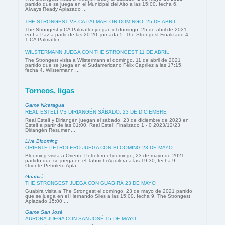
partido que se juega en el Municipal del Alto a las 15:00, fecha 6.
Always Ready Aplazado ...
THE STRONGEST VS CA PALMAFLOR DOMINGO, 25 DE ABRIL
The Strongest y CA Palmaflor juegan el domingo, 25 de abril de 2021
en La Paz a partir de las 20:20, jornada 5. The Strongest Finalizado 4 -
1 CA Palmaflor...
WILSTERMANN JUEGA CON THE STRONGEST 11 DE ABRIL
The Strongest visita a Wilstermann el domingo, 11 de abril de 2021
partido que se juega en el Sudamericano Félix Caprilez a las 17:15,
fecha 4. Wilstermann ...
Torneos, ligas
Game Nicaragua
REAL ESTELÍ VS DIRIANGÉN SÁBADO, 23 DE DICIEMBRE
Real Estelí y Diriangén juegan el sábado, 23 de diciembre de 2023 en
Estelí a partir de las 01:00. Real Estelí Finalizado 1 - 0 2023/12/23
Diriangén Resúmen...
Live Blooming
ORIENTE PETROLERO JUEGA CON BLOOMING 23 DE MAYO
Blooming visita a Oriente Petrolero el domingo, 23 de mayo de 2021
partido que se juega en el Tahuichi Aguilera a las 19:30, fecha 9.
Oriente Petrolero Apla...
Guabirá
THE STRONGEST JUEGA CON GUABIRÁ 23 DE MAYO
Guabirá visita a The Strongest el domingo, 23 de mayo de 2021 partido
que se juega en el Hernando Siles a las 15:00, fecha 9. The Strongest
Aplazado 15:00 ...
Game San José
AURORA JUEGA CON SAN JOSÉ 15 DE MAYO