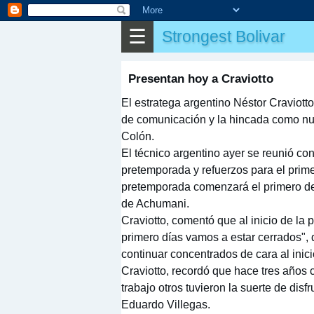
⌕
Buscar
☰
Strongest Bolivar
▶
Partido
✎
Otros
Presentan hoy a Craviotto
El estratega argentino Néstor Craviott
de comunicación y la hincada como nue
Colón.
El técnico argentino ayer se reunió con 
pretemporada y refuerzos para el prime
pretemporada comenzará el primero de
de Achumani.
Craviotto, comentó que al inicio de la
primero días vamos a estar cerrados", 
continuar concentrados de cara al inici
Craviotto, recordó que hace tres años 
trabajo otros tuvieron la suerte de disf
Eduardo Villegas.