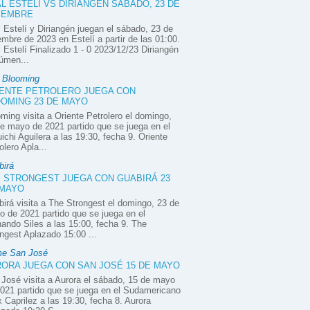
L ESTELÍ VS DIRIANGÉN SÁBADO, 23 DE
IEMBRE
 Estelí y Diriangén juegan el sábado, 23 de
embre de 2023 en Estelí a partir de las 01:00.
 Estelí Finalizado 1 - 0 2023/12/23 Diriangén
úmen...
e Blooming
ENTE PETROLERO JUEGA CON
OMING 23 DE MAYO
ming visita a Oriente Petrolero el domingo,
e mayo de 2021 partido que se juega en el
ichi Aguilera a las 19:30, fecha 9. Oriente
olero Apla...
birá
 STRONGEST JUEGA CON GUABIRÁ 23
 MAYO
irá visita a The Strongest el domingo, 23 de
 de 2021 partido que se juega en el
ando Siles a las 15:00, fecha 9. The
ngest Aplazado 15:00 ...
e San José
ORA JUEGA CON SAN JOSÉ 15 DE MAYO
José visita a Aurora el sábado, 15 de mayo
021 partido que se juega en el Sudamericano
x Caprilez a las 19:30, fecha 8. Aurora