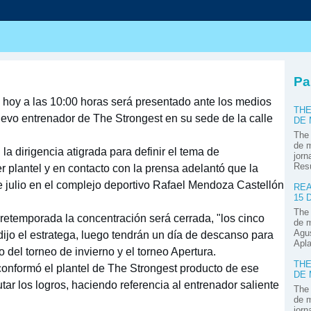
s
Pa
o hoy a las 10:00 horas será presentado ante los medios
THE
vo entrenador de The Strongest en su sede de la calle
DE
The 
de m
la dirigencia atigrada para definir el tema de
jorn
Res
r plantel y en contacto con la prensa adelantó que la
 julio en el complejo deportivo Rafael Mendoza Castellón
REA
15 
The 
 pretemporada la concentración será cerrada, "los cinco
de m
Agus
dijo el estratega, luego tendrán un día de descanso para
Apla
o del torneo de invierno y el torneo Apertura.
THE
conformó el plantel de The Strongest producto de ese
DE
rutar los logros, haciendo referencia al entrenador saliente
The 
de m
jorn