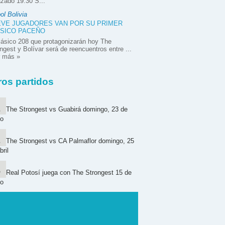
zado 19:30 S...
ol Bolivia
VE JUGADORES VAN POR SU PRIMER
SICO PACEÑO
lásico 208 que protagonizarán hoy The
ngest y Bolívar será de reencuentros entre ...
r más »
ros partidos
The Strongest vs Guabirá domingo, 23 de
o
The Strongest vs CA Palmaflor domingo, 25
bril
Real Potosí juega con The Strongest 15 de
o