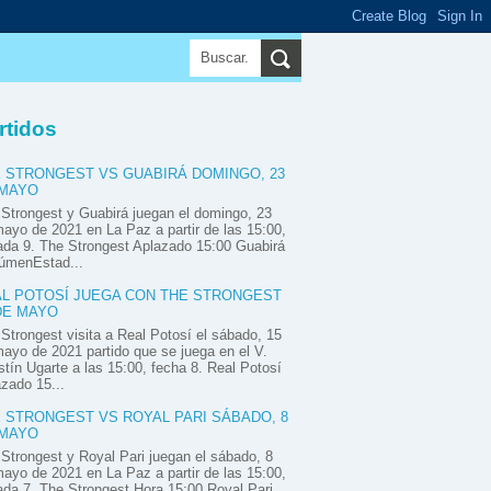
▼
▼
▼
rtidos
 STRONGEST VS GUABIRÁ DOMINGO, 23
 MAYO
Strongest y Guabirá juegan el domingo, 23
ayo de 2021 en La Paz a partir de las 15:00,
ada 9. The Strongest Aplazado 15:00 Guabirá
úmenEstad...
L POTOSÍ JUEGA CON THE STRONGEST
DE MAYO
Strongest visita a Real Potosí el sábado, 15
ayo de 2021 partido que se juega en el V.
tín Ugarte a las 15:00, fecha 8. Real Potosí
zado 15...
 STRONGEST VS ROYAL PARI SÁBADO, 8
 MAYO
Strongest y Royal Pari juegan el sábado, 8
ayo de 2021 en La Paz a partir de las 15:00,
ada 7. The Strongest Hora 15:00 Royal Pari