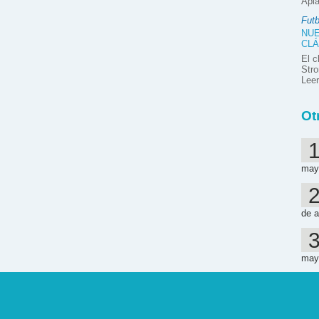
Apla
Futb
NUE
CLÁ
El c
Stro
Lee
Ot
may
de a
may