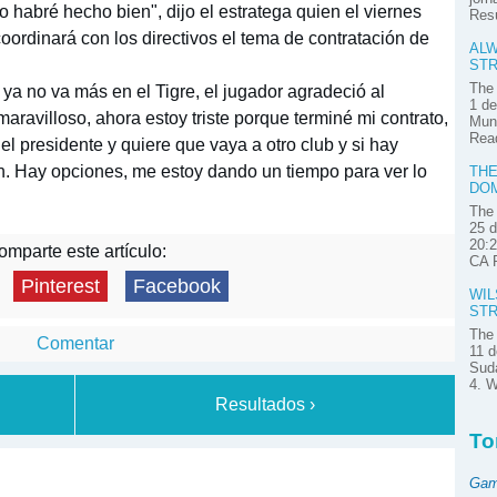
 habré hecho bien", dijo el estratega quien el viernes
Res
 coordinará con los directivos el tema de contratación de
ALW
STR
The 
ya no va más en el Tigre, el jugador agradeció al
1 de
maravilloso, ahora estoy triste porque terminé mi contrato,
Muni
Read
l presidente y quiere que vaya a otro club y si hay
n. Hay opciones, me estoy dando un tiempo para ver lo
THE
DOM
The 
25 d
20:2
mparte este artículo:
CA P
Pinterest
Facebook
WIL
STR
The 
Comentar
11 d
Suda
4. W
Resultados ›
To
Gam