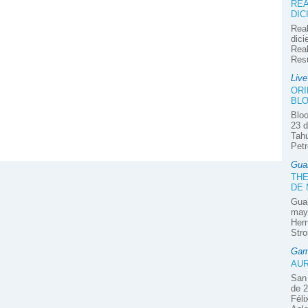
REA
DIC
Real
dici
Real
Res
Liv
ORI
BLO
Bloo
23 d
Tahu
Petr
Gua
THE
DE
Guab
mayo
Hern
Stro
Gam
AUR
San 
de 2
Féli