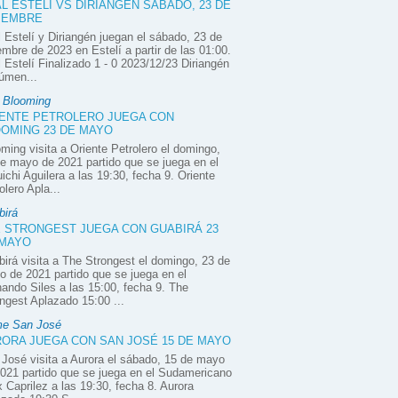
L ESTELÍ VS DIRIANGÉN SÁBADO, 23 DE
IEMBRE
 Estelí y Diriangén juegan el sábado, 23 de
embre de 2023 en Estelí a partir de las 01:00.
 Estelí Finalizado 1 - 0 2023/12/23 Diriangén
úmen...
e Blooming
ENTE PETROLERO JUEGA CON
OMING 23 DE MAYO
ming visita a Oriente Petrolero el domingo,
e mayo de 2021 partido que se juega en el
ichi Aguilera a las 19:30, fecha 9. Oriente
olero Apla...
birá
 STRONGEST JUEGA CON GUABIRÁ 23
 MAYO
irá visita a The Strongest el domingo, 23 de
 de 2021 partido que se juega en el
ando Siles a las 15:00, fecha 9. The
ngest Aplazado 15:00 ...
e San José
ORA JUEGA CON SAN JOSÉ 15 DE MAYO
José visita a Aurora el sábado, 15 de mayo
021 partido que se juega en el Sudamericano
x Caprilez a las 19:30, fecha 8. Aurora