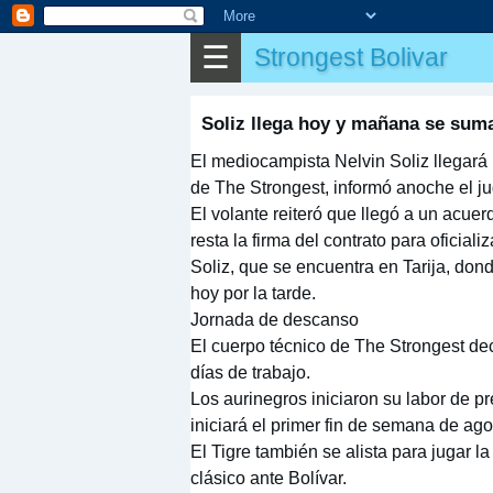
⌕
Buscar
☰
Strongest Bolivar
▶
Partido
✎
Otros
Soliz llega hoy y mañana se suma
El mediocampista Nelvin Soliz llegar
de The Strongest, informó anoche el ju
El volante reiteró que llegó a un acuer
resta la firma del contrato para oficial
Soliz, que se encuentra en Tarija, don
hoy por la tarde.
Jornada de descanso
El cuerpo técnico de The Strongest dec
días de trabajo.
Los aurinegros iniciaron su labor de p
iniciará el primer fin de semana de ago
El Tigre también se alista para jugar 
clásico ante Bolívar.