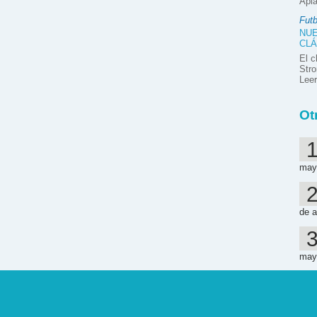
Apla
Futb
NUE
CLÁ
El c
Stro
Lee
Ot
may
de a
may