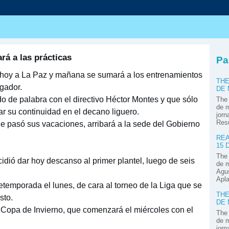
s
rá a las prácticas
Pa
á hoy a La Paz y mañana se sumará a los entrenamientos
THE
gador.
DE
do de palabra con el directivo Héctor Montes y que sólo
The 
de m
izar su continuidad en el decano liguero.
jorn
Res
de pasó sus vacaciones, arribará a la sede del Gobierno
REA
15 
The 
idió dar hoy descanso al primer plantel, luego de seis
de m
Agus
Apla
retemporada el lunes, de cara al torneo de la Liga que se
THE
sto.
DE
la Copa de Invierno, que comenzará el miércoles con el
The 
de m
jorn