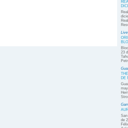
REA
DIC
Real
dici
Real
Res
Liv
ORI
BLO
Bloo
23 d
Tahu
Petr
Gua
THE
DE
Guab
mayo
Hern
Stro
Gam
AUR
San 
de 2
Féli