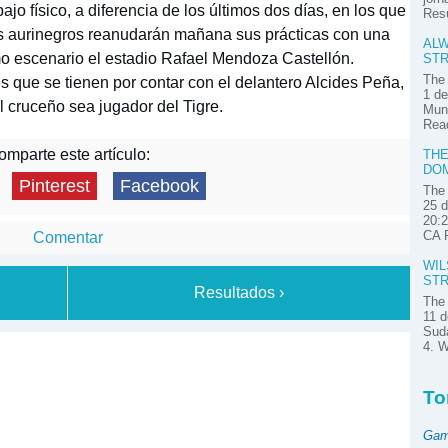
ajo físico, a diferencia de los últimos dos días, en los que
Res
os aurinegros reanudarán mañana sus prácticas con una
ALW
o escenario el estadio Rafael Mendoza Castellón.
STR
The 
es que se tienen por contar con el delantero Alcides Peña,
1 de
l cruceño sea jugador del Tigre.
Muni
Read
mparte este artículo:
THE
DOM
Pinterest
Facebook
The 
25 d
20:2
CA P
Comentar
WIL
STR
Resultados ›
The 
11 d
Suda
4. W
To
Gam