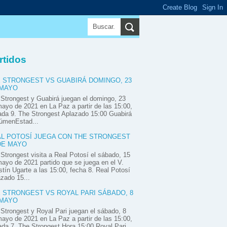
▼
▼
▼
rtidos
 STRONGEST VS GUABIRÁ DOMINGO, 23
 MAYO
Strongest y Guabirá juegan el domingo, 23
ayo de 2021 en La Paz a partir de las 15:00,
ada 9. The Strongest Aplazado 15:00 Guabirá
úmenEstad...
L POTOSÍ JUEGA CON THE STRONGEST
DE MAYO
Strongest visita a Real Potosí el sábado, 15
ayo de 2021 partido que se juega en el V.
tín Ugarte a las 15:00, fecha 8. Real Potosí
zado 15...
 STRONGEST VS ROYAL PARI SÁBADO, 8
 MAYO
Strongest y Royal Pari juegan el sábado, 8
ayo de 2021 en La Paz a partir de las 15:00,
ada 7. The Strongest Hora 15:00 Royal Pari