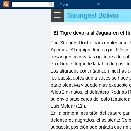
⌕
Buscar
☰
Strongest Bolivar
▶
Partido
✎
Otros
El Tigre devora al Jaguar en el fi
The Strongest luchó para doblegar a Un
Apertura. Al equipo dirigido por Néstor C
pesar que tuvo varias opciones de gol:
en el tercer lugar de la tabla de posici
Los atigrados continúan con muchas de
les cuesta goles que a veces se hace 
parte ofensiva y quedó muy expuesto e
A los 2 minutos, el delantero Rodrigo 
su envio pasó cerca del palo izquierd
Luis Melgar (11').
En la primera incursión del cuadro pan
defensores atigrados, el asistente Cef
supuesta posición adelantada que no co