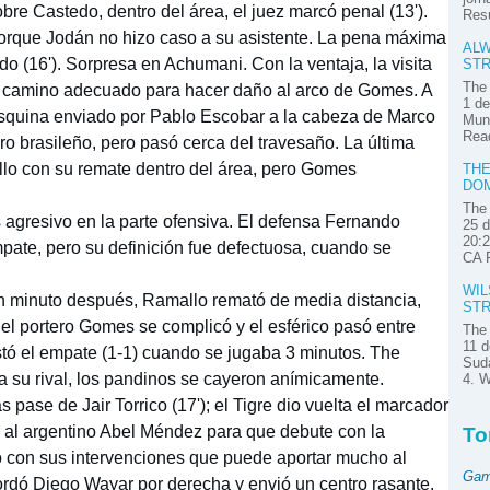
obre Castedo, dentro del área, el juez marcó penal (13').
Res
porque Jodán no hizo caso a su asistente. La pena máxima
ALW
do (16'). Sorpresa en Achumani. Con la ventaja, la visita
STR
The 
 el camino adecuado para hacer daño al arco de Gomes. A
1 de
 esquina enviado por Pablo Escobar a la cabeza de Marco
Muni
Read
ero brasileño, pero pasó cerca del travesaño. La última
llo con su remate dentro del área, pero Gomes
THE
DOM
The 
 agresivo en la parte ofensiva. El defensa Fernando
25 d
20:2
mpate, pero su definición fue defectuosa, cuando se
CA P
WIL
 Un minuto después, Ramallo remató de media distancia,
STR
el portero Gomes se complicó y el esférico pasó entre
The 
11 d
stó el empate (1-1) cuando se jugaba 3 minutos. The
Suda
a su rival, los pandinos se cayeron anímicamente.
4. W
 pase de Jair Torrico (17'); el Tigre dio vuelta el marcador
ar al argentino Abel Méndez para que debute con la
To
ó con sus intervenciones que puede aportar mucho al
Gam
rdó Diego Wayar por derecha y envió un centro rasante,