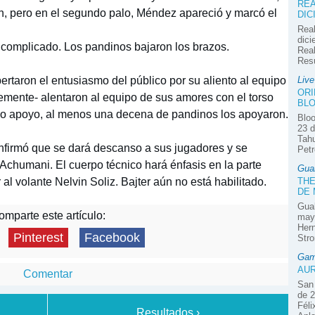
REA
n, pero en el segundo palo, Méndez apareció y marcó el
DIC
Real
dici
a complicado. Los pandinos bajaron los brazos.
Real
Res
ertaron el entusiasmo del público por su aliento al equipo
Liv
ORI
blemente- alentaron al equipo de sus amores con el torso
BLO
o apoyo, al menos una decena de pandinos los apoyaron.
Bloo
23 d
Tahu
onfirmó que se dará descanso a sus jugadores y se
Petr
Achumani. El cuerpo técnico hará énfasis en la parte
Gua
 al volante Nelvin Soliz. Bajter aún no está habilitado.
THE
DE
Guab
mparte este artículo:
mayo
Hern
Pinterest
Facebook
Stro
Gam
AUR
Comentar
San 
de 2
Féli
Resultados ›