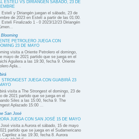
L ESTELÍ VS DIRIANGÉN SÁBADO, 23 DE
IEMBRE
 Estelí y Diriangén juegan el sábado, 23 de
embre de 2023 en Estelí a partir de las 01:00.
 Estelí Finalizado 1 - 0 2023/12/23 Diriangén
úmen...
e Blooming
ENTE PETROLERO JUEGA CON
OMING 23 DE MAYO
ming visita a Oriente Petrolero el domingo,
e mayo de 2021 partido que se juega en el
ichi Aguilera a las 19:30, fecha 9. Oriente
olero Apla...
birá
 STRONGEST JUEGA CON GUABIRÁ 23
 MAYO
irá visita a The Strongest el domingo, 23 de
 de 2021 partido que se juega en el
ando Siles a las 15:00, fecha 9. The
ngest Aplazado 15:00 ...
e San José
ORA JUEGA CON SAN JOSÉ 15 DE MAYO
José visita a Aurora el sábado, 15 de mayo
021 partido que se juega en el Sudamericano
x Caprilez a las 19:30, fecha 8. Aurora