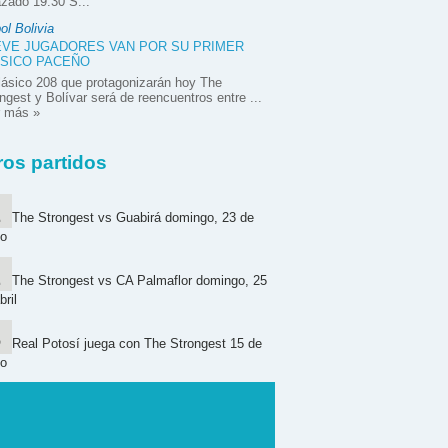
zado 19:30 S...
ol Bolivia
VE JUGADORES VAN POR SU PRIMER
SICO PACEÑO
lásico 208 que protagonizarán hoy The
ngest y Bolívar será de reencuentros entre ...
r más »
ros partidos
The Strongest vs Guabirá domingo, 23 de
o
The Strongest vs CA Palmaflor domingo, 25
bril
Real Potosí juega con The Strongest 15 de
o