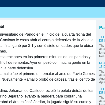
s
nal
Pa
iversitario de Pando en el inicio de la cuarta fecha del
THE
raviotto le costó abrir el cerrojo defensivo de la visita, a
DE
 al final ganó por 3-1 y sumó siete unidades que lo ubica
The 
de m
ones.
jorn
Res
satenciones en los primeros minutos de los partidos y
difícil de remontar. Ayer empezó con mucha gente en la
REA
15 
n la parte defensiva.
The 
Ramallo fue el primero en rematar al arco de Favio Gomes,
de m
Agus
a. Nuevamente Ramallo probó de cabeza, tras el centro de
Apla
THE
dino, Jehanamed Castedo recibió la pelota detrás de los
DE
erino Bejarano levantó la bandera para cobrar una
The 
de m
bró el árbitro José Jordán, la jugada siguió su curso y
jorn