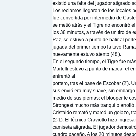
existió una falta del jugador atigrado s
Los reclamos llegaron de los locales 
fue convertida por intermedio de Caste
se metió atrás y el Tigre no encontró
los 38 minutos, a través de un tiro de
Paz, se estuvo a punto de batir al port
jugada del primer tiempo la tuvo Rama
nuevamente estuvo atento (48').
En el segundo tiempo, el Tigre fue más
Martelli estuvo a punto de marcar el e
enfrentó al
portero, tras el pase de Escobar (2').
sus envió era muy suave, sin embargo 
medio de sus piernas; el blooper le co
Strongest mucho más tranquilo arrolló 
Cristaldo remató y marcó un golazo, tras
(2-1). El técnico Craviotto hizo ingres
camiseta atigrada. El jugador demostr
cuadro paceño. A los 20 minutos desbo