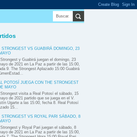
▼
▼
▼
rtidos
 STRONGEST VS GUABIRÁ DOMINGO, 23
 MAYO
Strongest y Guabirá juegan el domingo, 23
ayo de 2021 en La Paz a partir de las 15:00,
ada 9. The Strongest Aplazado 15:00 Guabirá
úmenEstad...
L POTOSÍ JUEGA CON THE STRONGEST
DE MAYO
Strongest visita a Real Potosí el sábado, 15
ayo de 2021 partido que se juega en el V.
tín Ugarte a las 15:00, fecha 8. Real Potosí
zado 15...
 STRONGEST VS ROYAL PARI SÁBADO, 8
 MAYO
Strongest y Royal Pari juegan el sábado, 8
ayo de 2021 en La Paz a partir de las 15:00,
ada 7. The Strongest Hora 15:00 Royal Pari