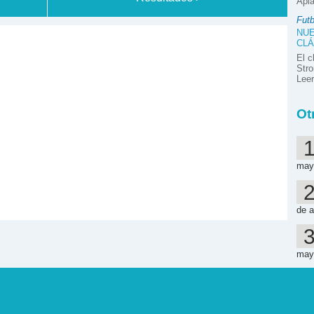
Apla
Futb
NUE
CLÁ
El c
Stro
Lee
Ot
may
de a
may