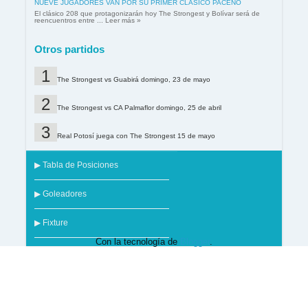
NUEVE JUGADORES VAN POR SU PRIMER CLÁSICO PACEÑO
El clásico 208 que protagonizarán hoy The Strongest y Bolívar será de
reencuentros entre ... Leer más »
Otros partidos
The Strongest vs Guabirá domingo, 23 de mayo
The Strongest vs CA Palmaflor domingo, 25 de abril
Real Potosí juega con The Strongest 15 de mayo
▶ Tabla de Posiciones
▶ Goleadores
▶ Fixture
Con la tecnología de
Blogger
.