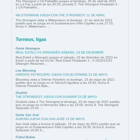
The Strongest y CA Palmaflor juegan el domingo, 25 de abril de 2021
en La Paz a partir de las 20:20, jornada 5. The Strongest Finalizado 4 -
1 CA Palmaflor...
WILSTERMANN JUEGA CON THE STRONGEST 11 DE ABRIL
The Strongest visita a Wilstermann el domingo, 11 de abril de 2021
partido que se juega en el Sudamericano Félix Caprilez a las 17:15,
fecha 4. Wilstermann ...
Torneos, ligas
Game Nicaragua
REAL ESTELÍ VS DIRIANGÉN SÁBADO, 23 DE DICIEMBRE
Real Estelí y Diriangén juegan el sábado, 23 de diciembre de 2023 en
Estelí a partir de las 01:00. Real Estelí Finalizado 1 - 0 2023/12/23
Diriangén Resúmen...
Live Blooming
ORIENTE PETROLERO JUEGA CON BLOOMING 23 DE MAYO
Blooming visita a Oriente Petrolero el domingo, 23 de mayo de 2021
partido que se juega en el Tahuichi Aguilera a las 19:30, fecha 9.
Oriente Petrolero Apla...
Guabirá
THE STRONGEST JUEGA CON GUABIRÁ 23 DE MAYO
Guabirá visita a The Strongest el domingo, 23 de mayo de 2021 partido
que se juega en el Hernando Siles a las 15:00, fecha 9. The Strongest
Aplazado 15:00 ...
Game San José
AURORA JUEGA CON SAN JOSÉ 15 DE MAYO
San José visita a Aurora el sábado, 15 de mayo de 2021 partido que se
juega en el Sudamericano Félix Caprilez a las 19:30, fecha 8. Aurora
Aplazado 19:30 S...
Futbol Bolivia