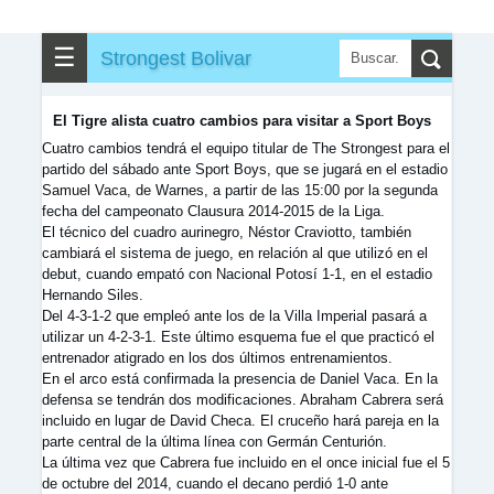
✎
▼
Otros
☰
Strongest Bolivar
El Tigre alista cuatro cambios para visitar a Sport Boys
Cuatro cambios tendrá el equipo titular de The Strongest para el
partido del sábado ante Sport Boys, que se jugará en el estadio
Samuel Vaca, de Warnes, a partir de las 15:00 por la segunda
fecha del campeonato Clausura 2014-2015 de la Liga.
El técnico del cuadro aurinegro, Néstor Craviotto, también
cambiará el sistema de juego, en relación al que utilizó en el
debut, cuando empató con Nacional Potosí 1-1, en el estadio
Hernando Siles.
Del 4-3-1-2 que empleó ante los de la Villa Imperial pasará a
utilizar un 4-2-3-1. Este último esquema fue el que practicó el
entrenador atigrado en los dos últimos entrenamientos.
En el arco está confirmada la presencia de Daniel Vaca. En la
defensa se tendrán dos modificaciones. Abraham Cabrera será
incluido en lugar de David Checa. El cruceño hará pareja en la
parte central de la última línea con Germán Centurión.
La última vez que Cabrera fue incluido en el once inicial fue el 5
de octubre del 2014, cuando el decano perdió 1-0 ante