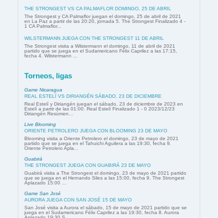
THE STRONGEST VS CA PALMAFLOR DOMINGO, 25 DE ABRIL
The Strongest y CA Palmaflor juegan el domingo, 25 de abril de 2021
en La Paz a partir de las 20:20, jornada 5. The Strongest Finalizado 4 -
1 CA Palmaflor...
WILSTERMANN JUEGA CON THE STRONGEST 11 DE ABRIL
The Strongest visita a Wilstermann el domingo, 11 de abril de 2021
partido que se juega en el Sudamericano Félix Caprilez a las 17:15,
fecha 4. Wilstermann ...
Torneos, ligas
Game Nicaragua
REAL ESTELÍ VS DIRIANGÉN SÁBADO, 23 DE DICIEMBRE
Real Estelí y Diriangén juegan el sábado, 23 de diciembre de 2023 en
Estelí a partir de las 01:00. Real Estelí Finalizado 1 - 0 2023/12/23
Diriangén Resúmen...
Live Blooming
ORIENTE PETROLERO JUEGA CON BLOOMING 23 DE MAYO
Blooming visita a Oriente Petrolero el domingo, 23 de mayo de 2021
partido que se juega en el Tahuichi Aguilera a las 19:30, fecha 9.
Oriente Petrolero Apla...
Guabirá
THE STRONGEST JUEGA CON GUABIRÁ 23 DE MAYO
Guabirá visita a The Strongest el domingo, 23 de mayo de 2021 partido
que se juega en el Hernando Siles a las 15:00, fecha 9. The Strongest
Aplazado 15:00 ...
Game San José
AURORA JUEGA CON SAN JOSÉ 15 DE MAYO
San José visita a Aurora el sábado, 15 de mayo de 2021 partido que se
juega en el Sudamericano Félix Caprilez a las 19:30, fecha 8. Aurora
Aplazado 19:30 S...