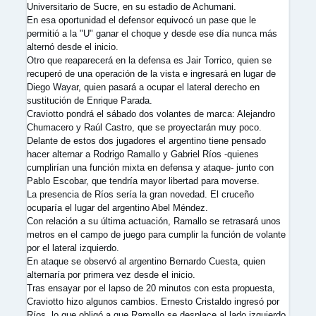
Universitario de Sucre, en su estadio de Achumani.
En esa oportunidad el defensor equivocó un pase que le
permitió a la "U" ganar el choque y desde ese día nunca más
alternó desde el inicio.
Otro que reaparecerá en la defensa es Jair Torrico, quien se
recuperó de una operación de la vista e ingresará en lugar de
Diego Wayar, quien pasará a ocupar el lateral derecho en
sustitución de Enrique Parada.
Craviotto pondrá el sábado dos volantes de marca: Alejandro
Chumacero y Raúl Castro, que se proyectarán muy poco.
Delante de estos dos jugadores el argentino tiene pensado
hacer alternar a Rodrigo Ramallo y Gabriel Ríos -quienes
cumplirían una función mixta en defensa y ataque- junto con
Pablo Escobar, que tendría mayor libertad para moverse.
La presencia de Ríos sería la gran novedad. El cruceño
ocuparía el lugar del argentino Abel Méndez.
Con relación a su última actuación, Ramallo se retrasará unos
metros en el campo de juego para cumplir la función de volante
por el lateral izquierdo.
En ataque se observó al argentino Bernardo Cuesta, quien
alternaría por primera vez desde el inicio.
Tras ensayar por el lapso de 20 minutos con esta propuesta,
Craviotto hizo algunos cambios. Ernesto Cristaldo ingresó por
Ríos, lo que obligó a que Ramallo se desplace al lado izquierdo.