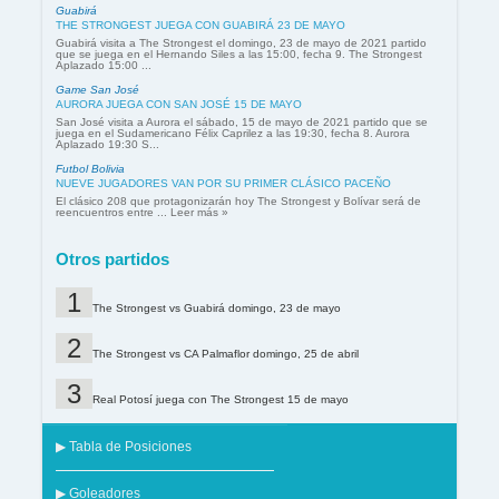
Guabirá
THE STRONGEST JUEGA CON GUABIRÁ 23 DE MAYO
Guabirá visita a The Strongest el domingo, 23 de mayo de 2021 partido
que se juega en el Hernando Siles a las 15:00, fecha 9. The Strongest
Aplazado 15:00 ...
Game San José
AURORA JUEGA CON SAN JOSÉ 15 DE MAYO
San José visita a Aurora el sábado, 15 de mayo de 2021 partido que se
juega en el Sudamericano Félix Caprilez a las 19:30, fecha 8. Aurora
Aplazado 19:30 S...
Futbol Bolivia
NUEVE JUGADORES VAN POR SU PRIMER CLÁSICO PACEÑO
El clásico 208 que protagonizarán hoy The Strongest y Bolívar será de
reencuentros entre ... Leer más »
Otros partidos
The Strongest vs Guabirá domingo, 23 de mayo
The Strongest vs CA Palmaflor domingo, 25 de abril
Real Potosí juega con The Strongest 15 de mayo
▶ Tabla de Posiciones
▶ Goleadores