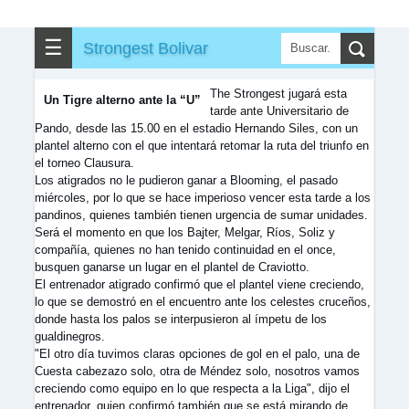
▶
▼
Partidos
☰
Strongest Bolivar
✎
▼
Otros
The Strongest jugará esta
Un Tigre alterno ante la “U”
tarde ante Universitario de
Pando, desde las 15.00 en el estadio Hernando Siles, con un
plantel alterno con el que intentará retomar la ruta del triunfo en
el torneo Clausura.
Los atigrados no le pudieron ganar a Blooming, el pasado
miércoles, por lo que se hace imperioso vencer esta tarde a los
pandinos, quienes también tienen urgencia de sumar unidades.
Será el momento en que los Bajter, Melgar, Ríos, Soliz y
compañía, quienes no han tenido continuidad en el once,
busquen ganarse un lugar en el plantel de Craviotto.
El entrenador atigrado confirmó que el plantel viene creciendo,
lo que se demostró en el encuentro ante los celestes cruceños,
donde hasta los palos se interpusieron al ímpetu de los
gualdinegros.
"El otro día tuvimos claras opciones de gol en el palo, una de
Cuesta cabezazo solo, otra de Méndez solo, nosotros vamos
creciendo como equipo en lo que respecta a la Liga", dijo el
entrenador, quien confirmó también que se está mirando de