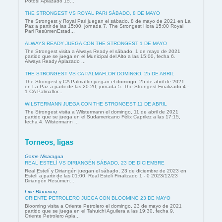
Potosí Aplazado 15...
THE STRONGEST VS ROYAL PARI SÁBADO, 8 DE MAYO
The Strongest y Royal Pari juegan el sábado, 8 de mayo de 2021 en La
Paz a partir de las 15:00, jornada 7. The Strongest Hora 15:00 Royal
Pari ResúmenEstad...
ALWAYS READY JUEGA CON THE STRONGEST 1 DE MAYO
The Strongest visita a Always Ready el sábado, 1 de mayo de 2021
partido que se juega en el Municipal del Alto a las 15:00, fecha 6.
Always Ready Aplazado ...
THE STRONGEST VS CA PALMAFLOR DOMINGO, 25 DE ABRIL
The Strongest y CA Palmaflor juegan el domingo, 25 de abril de 2021
en La Paz a partir de las 20:20, jornada 5. The Strongest Finalizado 4 -
1 CA Palmaflor...
WILSTERMANN JUEGA CON THE STRONGEST 11 DE ABRIL
The Strongest visita a Wilstermann el domingo, 11 de abril de 2021
partido que se juega en el Sudamericano Félix Caprilez a las 17:15,
fecha 4. Wilstermann ...
Torneos, ligas
Game Nicaragua
REAL ESTELÍ VS DIRIANGÉN SÁBADO, 23 DE DICIEMBRE
Real Estelí y Diriangén juegan el sábado, 23 de diciembre de 2023 en
Estelí a partir de las 01:00. Real Estelí Finalizado 1 - 0 2023/12/23
Diriangén Resúmen...
Live Blooming
ORIENTE PETROLERO JUEGA CON BLOOMING 23 DE MAYO
Blooming visita a Oriente Petrolero el domingo, 23 de mayo de 2021
partido que se juega en el Tahuichi Aguilera a las 19:30, fecha 9.
Oriente Petrolero Apla...