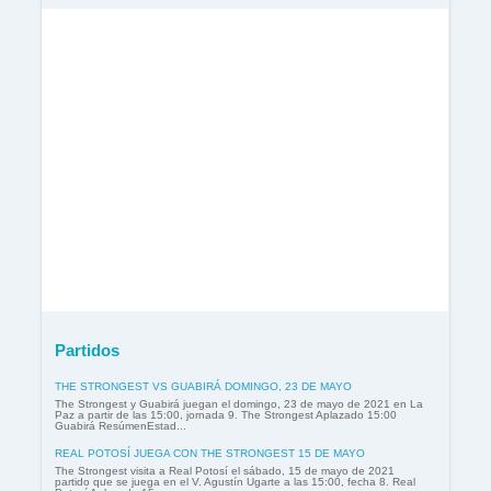
Partidos
THE STRONGEST VS GUABIRÁ DOMINGO, 23 DE MAYO
The Strongest y Guabirá juegan el domingo, 23 de mayo de 2021 en La
Paz a partir de las 15:00, jornada 9. The Strongest Aplazado 15:00
Guabirá ResúmenEstad...
REAL POTOSÍ JUEGA CON THE STRONGEST 15 DE MAYO
The Strongest visita a Real Potosí el sábado, 15 de mayo de 2021
partido que se juega en el V. Agustín Ugarte a las 15:00, fecha 8. Real