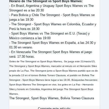
Horario de The Strongest vs Sport Boys Warnes:
- En Brasil, Argentina y Uruguay Sport Boys Warnes vs The
Strongest es a las 20:30
- Para Bolivia y Chile The Strongest - Sport Boys Warnes se
juega a las 19:30
- The Strongest - Sport Boys Warnes en Colombia, Ecuador y
Perú la hora es 18:30
- Sport Boys Warnes vs The Strongest en E.U. (Texas) y
México comienza a las 19:00
- The Strongest Sport Boys Warnes en España, a las 24:30 y
01:30 en verano.
- En Venezuela The Strongest Sport Boys Warnes el juego
será: 17:30 horas.
Goles de The Strongest vs Sport Boys Warnes,. Se juega este 21/marzo/15,
The Strongest y Sport Boys Warnes, marcador al minuto en el Hernando Siles
propio de La Paz, The Strongest junto a Sport Boys Warnes partido que es de
la jornada 13 en el torneo Bolivia Torneo Clausura, el partido en Bolivia The
Strongest - Sport Boys Warnes tiene lugar a las 19:30. Búsquedas frecuentes:
Sport Boys Warnes The Strongest en vivo, los goles en La Paz - Hernando
Siles y horario en Colombia, Argentina del juego The Strongest Sport Boys
Warnes.
The Strongest, Sport Boys Warnes, Bolivia Torneo Clausura
Comparte este artículo: