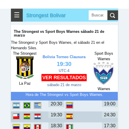
☰
Strongest Bolivar
The Strongest vs Sport Boys Warnes sábado 21 de
marzo
The Strongest y Sport Boys Warnes, el sábado 21 en el
Hernando Siles.
The Strongest
Sport Boys
Bolivia Torneo Clausura
Warnes
19:30
UTC-4
VER RESULTADOS
La Paz
sábado 21 de marzo
Warnes
Hora de The Strongest vs Sport Boys Warnes.
20:30
19:00
19:30
24:30
18:30
17:30