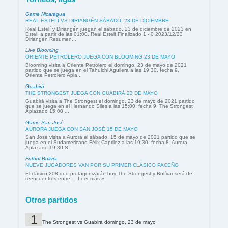
Game Nicaragua
REAL ESTELÍ VS DIRIANGÉN SÁBADO, 23 DE DICIEMBRE
Real Estelí y Diriangén juegan el sábado, 23 de diciembre de 2023 en
Estelí a partir de las 01:00. Real Estelí Finalizado 1 - 0 2023/12/23
Diriangén Resúmen...
Live Blooming
ORIENTE PETROLERO JUEGA CON BLOOMING 23 DE MAYO
Blooming visita a Oriente Petrolero el domingo, 23 de mayo de 2021
partido que se juega en el Tahuichi Aguilera a las 19:30, fecha 9.
Oriente Petrolero Apla...
Guabirá
THE STRONGEST JUEGA CON GUABIRÁ 23 DE MAYO
Guabirá visita a The Strongest el domingo, 23 de mayo de 2021 partido
que se juega en el Hernando Siles a las 15:00, fecha 9. The Strongest
Aplazado 15:00 ...
Game San José
AURORA JUEGA CON SAN JOSÉ 15 DE MAYO
San José visita a Aurora el sábado, 15 de mayo de 2021 partido que se
juega en el Sudamericano Félix Caprilez a las 19:30, fecha 8. Aurora
Aplazado 19:30 S...
Futbol Bolivia
NUEVE JUGADORES VAN POR SU PRIMER CLÁSICO PACEÑO
El clásico 208 que protagonizarán hoy The Strongest y Bolívar será de
reencuentros entre ... Leer más »
Otros partidos
The Strongest vs Guabirá domingo, 23 de mayo