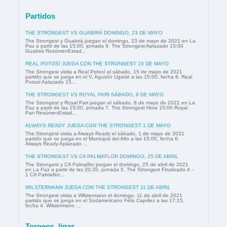
Partidos
THE STRONGEST VS GUABIRÁ DOMINGO, 23 DE MAYO
The Strongest y Guabirá juegan el domingo, 23 de mayo de 2021 en La
Paz a partir de las 15:00, jornada 9. The Strongest Aplazado 15:00
Guabirá ResúmenEstad...
REAL POTOSÍ JUEGA CON THE STRONGEST 15 DE MAYO
The Strongest visita a Real Potosí el sábado, 15 de mayo de 2021
partido que se juega en el V. Agustín Ugarte a las 15:00, fecha 8. Real
Potosí Aplazado 15...
THE STRONGEST VS ROYAL PARI SÁBADO, 8 DE MAYO
The Strongest y Royal Pari juegan el sábado, 8 de mayo de 2021 en La
Paz a partir de las 15:00, jornada 7. The Strongest Hora 15:00 Royal
Pari ResúmenEstad...
ALWAYS READY JUEGA CON THE STRONGEST 1 DE MAYO
The Strongest visita a Always Ready el sábado, 1 de mayo de 2021
partido que se juega en el Municipal del Alto a las 15:00, fecha 6.
Always Ready Aplazado ...
THE STRONGEST VS CA PALMAFLOR DOMINGO, 25 DE ABRIL
The Strongest y CA Palmaflor juegan el domingo, 25 de abril de 2021
en La Paz a partir de las 20:20, jornada 5. The Strongest Finalizado 4 -
1 CA Palmaflor...
WILSTERMANN JUEGA CON THE STRONGEST 11 DE ABRIL
The Strongest visita a Wilstermann el domingo, 11 de abril de 2021
partido que se juega en el Sudamericano Félix Caprilez a las 17:15,
fecha 4. Wilstermann ...
Torneos, ligas