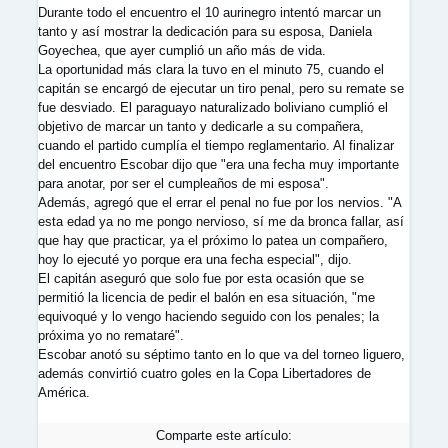
Durante todo el encuentro el 10 aurinegro intentó marcar un
tanto y así mostrar la dedicación para su esposa, Daniela
Goyechea, que ayer cumplió un año más de vida.
La oportunidad más clara la tuvo en el minuto 75, cuando el
capitán se encargó de ejecutar un tiro penal, pero su remate se
fue desviado. El paraguayo naturalizado boliviano cumplió el
objetivo de marcar un tanto y dedicarle a su compañera,
cuando el partido cumplía el tiempo reglamentario. Al finalizar
del encuentro Escobar dijo que "era una fecha muy importante
para anotar, por ser el cumpleaños de mi esposa".
Además, agregó que el errar el penal no fue por los nervios. "A
esta edad ya no me pongo nervioso, sí me da bronca fallar, así
que hay que practicar, ya el próximo lo patea un compañero,
hoy lo ejecuté yo porque era una fecha especial", dijo.
El capitán aseguró que solo fue por esta ocasión que se
permitió la licencia de pedir el balón en esa situación, "me
equivoqué y lo vengo haciendo seguido con los penales; la
próxima yo no remataré".
Escobar anotó su séptimo tanto en lo que va del torneo liguero,
además convirtió cuatro goles en la Copa Libertadores de
América.
Comparte este artículo: