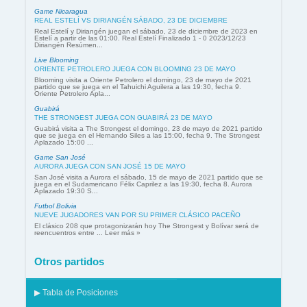
Game Nicaragua
REAL ESTELÍ VS DIRIANGÉN SÁBADO, 23 DE DICIEMBRE
Real Estelí y Diriangén juegan el sábado, 23 de diciembre de 2023 en
Estelí a partir de las 01:00. Real Estelí Finalizado 1 - 0 2023/12/23
Diriangén Resúmen...
Live Blooming
ORIENTE PETROLERO JUEGA CON BLOOMING 23 DE MAYO
Blooming visita a Oriente Petrolero el domingo, 23 de mayo de 2021
partido que se juega en el Tahuichi Aguilera a las 19:30, fecha 9.
Oriente Petrolero Apla...
Guabirá
THE STRONGEST JUEGA CON GUABIRÁ 23 DE MAYO
Guabirá visita a The Strongest el domingo, 23 de mayo de 2021 partido
que se juega en el Hernando Siles a las 15:00, fecha 9. The Strongest
Aplazado 15:00 ...
Game San José
AURORA JUEGA CON SAN JOSÉ 15 DE MAYO
San José visita a Aurora el sábado, 15 de mayo de 2021 partido que se
juega en el Sudamericano Félix Caprilez a las 19:30, fecha 8. Aurora
Aplazado 19:30 S...
Futbol Bolivia
NUEVE JUGADORES VAN POR SU PRIMER CLÁSICO PACEÑO
El clásico 208 que protagonizarán hoy The Strongest y Bolívar será de
reencuentros entre ... Leer más »
Otros partidos
▶ Tabla de Posiciones