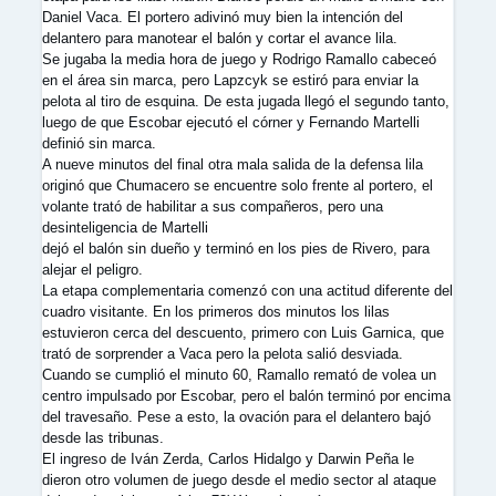
Daniel Vaca. El portero adivinó muy bien la intención del
delantero para manotear el balón y cortar el avance lila.
Se jugaba la media hora de juego y Rodrigo Ramallo cabeceó
en el área sin marca, pero Lapzcyk se estiró para enviar la
pelota al tiro de esquina. De esta jugada llegó el segundo tanto,
luego de que Escobar ejecutó el córner y Fernando Martelli
definió sin marca.
A nueve minutos del final otra mala salida de la defensa lila
originó que Chumacero se encuentre solo frente al portero, el
volante trató de habilitar a sus compañeros, pero una
desinteligencia de Martelli
dejó el balón sin dueño y terminó en los pies de Rivero, para
alejar el peligro.
La etapa complementaria comenzó con una actitud diferente del
cuadro visitante. En los primeros dos minutos los lilas
estuvieron cerca del descuento, primero con Luis Garnica, que
trató de sorprender a Vaca pero la pelota salió desviada.
Cuando se cumplió el minuto 60, Ramallo remató de volea un
centro impulsado por Escobar, pero el balón terminó por encima
del travesaño. Pese a esto, la ovación para el delantero bajó
desde las tribunas.
El ingreso de Iván Zerda, Carlos Hidalgo y Darwin Peña le
dieron otro volumen de juego desde el medio sector al ataque