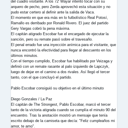
del cuadro visitante. A los 72' Wayar intentó tocar con su
arquero de pecho, pero Zerda aprovechó esta situación y no
pudo estar certero al definir ante la salida de Vaca.
El momento en que era más en lo futbolístico Real Potosí,
Ramallo es derribado por Ronald Rivero. El juez del partido
Gery Vargas cobró la pena máxima.
El capitán atigrado Escobar fue el encargado de ejecutar la
sanción, pero su remate pasó sobre el travesaño.
El penal errado fue una inyección anímica para el visitante, que
nunca encontró la efectividad para llegar al descuento en los
últimos minutos.
Con el tiempo cumplido, Escobar fue habilitado por Veizaga y
definió con un remate rasante al palo izquierdo de Lapczyk,
luego de dejar en el camino a dos rivales. Así llegó el tercer
tanto, con el que concluyó el partido.
Pablo Escobar consiguió su objetivo en el último minuto
Diego Gonzales / La Paz
El capitán de The Strongest, Pablo Escobar, marcó el tercer
tanto de la victoria atigrada cuando se cumplía el minuto 90 del
encuentro. Tras la anotación mostró un mensaje que tenía
escrito debajo de la camiseta que decía: "Feliz cumpleaños mi
amor, te amo".