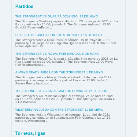
Partidos
THE STRONGEST VS GUABIRÁ DOMINGO, 23 DE MAYO
The Strongest y Guabirá juegan el domingo, 23 de mayo de 2021 en La
Paz a partir de las 15:00, jornada 9. The Strongest Aplazado 15:00
Guabirá ResúmenEstad...
REAL POTOSÍ JUEGA CON THE STRONGEST 15 DE MAYO
The Strongest visita a Real Potosí el sábado, 15 de mayo de 2021
partido que se juega en el V. Agustín Ugarte a las 15:00, fecha 8. Real
Potosí Aplazado 15...
THE STRONGEST VS ROYAL PARI SÁBADO, 8 DE MAYO
The Strongest y Royal Pari juegan el sábado, 8 de mayo de 2021 en La
Paz a partir de las 15:00, jornada 7. The Strongest Hora 15:00 Royal
Pari ResúmenEstad...
ALWAYS READY JUEGA CON THE STRONGEST 1 DE MAYO
The Strongest visita a Always Ready el sábado, 1 de mayo de 2021
partido que se juega en el Municipal del Alto a las 15:00, fecha 6.
Always Ready Aplazado ...
THE STRONGEST VS CA PALMAFLOR DOMINGO, 25 DE ABRIL
The Strongest y CA Palmaflor juegan el domingo, 25 de abril de 2021
en La Paz a partir de las 20:20, jornada 5. The Strongest Finalizado 4 -
1 CA Palmaflor...
WILSTERMANN JUEGA CON THE STRONGEST 11 DE ABRIL
The Strongest visita a Wilstermann el domingo, 11 de abril de 2021
partido que se juega en el Sudamericano Félix Caprilez a las 17:15,
fecha 4. Wilstermann ...
Torneos, ligas