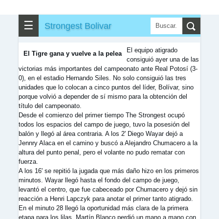
☰
Strongest Bolivar
El equipo atigrado
El Tigre gana y vuelve a la pelea
consiguió ayer una de las
victorias más importantes del campeonato ante Real Potosí (3-
0), en el estadio Hernando Siles. No solo consiguió las tres
unidades que lo colocan a cinco puntos del líder, Bolívar, sino
porque volvió a depender de sí mismo para la obtención del
título del campeonato.
Desde el comienzo del primer tiempo The Strongest ocupó
todos los espacios del campo de juego, tuvo la posesión del
balón y llegó al área contraria. A los 2' Diego Wayar dejó a
Jennry Alaca en el camino y buscó a Alejandro Chumacero a la
altura del punto penal, pero el volante no pudo rematar con
fuerza.
A los 16' se repitió la jugada que más daño hizo en los primeros
minutos. Wayar llegó hasta el fondo del campo de juego,
levantó el centro, que fue cabeceado por Chumacero y dejó sin
reacción a Henri Lapczyk para anotar el primer tanto atigrado.
En el minuto 28 llegó la oportunidad más clara de la primera
etapa para los lilas. Martín Blanco perdió un mano a mano con