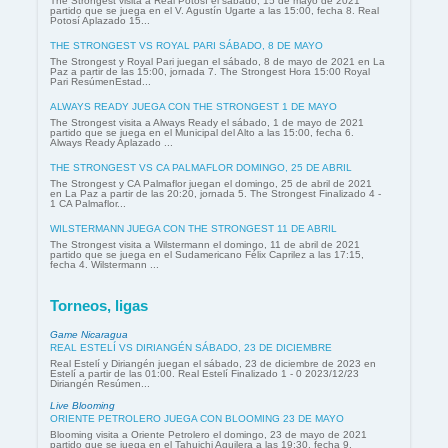
The Strongest visita a Real Potosí el sábado, 15 de mayo de 2021
partido que se juega en el V. Agustín Ugarte a las 15:00, fecha 8. Real
Potosí Aplazado 15...
THE STRONGEST VS ROYAL PARI SÁBADO, 8 DE MAYO
The Strongest y Royal Pari juegan el sábado, 8 de mayo de 2021 en La
Paz a partir de las 15:00, jornada 7. The Strongest Hora 15:00 Royal
Pari ResúmenEstad...
ALWAYS READY JUEGA CON THE STRONGEST 1 DE MAYO
The Strongest visita a Always Ready el sábado, 1 de mayo de 2021
partido que se juega en el Municipal del Alto a las 15:00, fecha 6.
Always Ready Aplazado ...
THE STRONGEST VS CA PALMAFLOR DOMINGO, 25 DE ABRIL
The Strongest y CA Palmaflor juegan el domingo, 25 de abril de 2021
en La Paz a partir de las 20:20, jornada 5. The Strongest Finalizado 4 -
1 CA Palmaflor...
WILSTERMANN JUEGA CON THE STRONGEST 11 DE ABRIL
The Strongest visita a Wilstermann el domingo, 11 de abril de 2021
partido que se juega en el Sudamericano Félix Caprilez a las 17:15,
fecha 4. Wilstermann ...
Torneos, ligas
Game Nicaragua
REAL ESTELÍ VS DIRIANGÉN SÁBADO, 23 DE DICIEMBRE
Real Estelí y Diriangén juegan el sábado, 23 de diciembre de 2023 en
Estelí a partir de las 01:00. Real Estelí Finalizado 1 - 0 2023/12/23
Diriangén Resúmen...
Live Blooming
ORIENTE PETROLERO JUEGA CON BLOOMING 23 DE MAYO
Blooming visita a Oriente Petrolero el domingo, 23 de mayo de 2021
partido que se juega en el Tahuichi Aguilera a las 19:30, fecha 9.