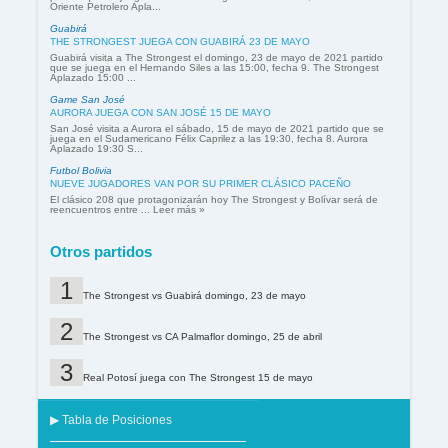
Oriente Petrolero Apla...
Guabirá
THE STRONGEST JUEGA CON GUABIRÁ 23 DE MAYO
Guabirá visita a The Strongest el domingo, 23 de mayo de 2021 partido
que se juega en el Hernando Siles a las 15:00, fecha 9. The Strongest
Aplazado 15:00 ...
Game San José
AURORA JUEGA CON SAN JOSÉ 15 DE MAYO
San José visita a Aurora el sábado, 15 de mayo de 2021 partido que se
juega en el Sudamericano Félix Caprilez a las 19:30, fecha 8. Aurora
Aplazado 19:30 S...
Futbol Bolivia
NUEVE JUGADORES VAN POR SU PRIMER CLÁSICO PACEÑO
El clásico 208 que protagonizarán hoy The Strongest y Bolívar será de
reencuentros entre ... Leer más »
Otros partidos
The Strongest vs Guabirá domingo, 23 de mayo
The Strongest vs CA Palmaflor domingo, 25 de abril
Real Potosí juega con The Strongest 15 de mayo
▶ Tabla de Posiciones