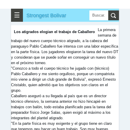
☰
✎
▼
Strongest Bolivar
Otros
La primera
Los atigrados elogian el trabajo de Caballero
semana de
trabajo del nuevo cuerpo técnico atigrado, a la cabeza del
paraguayo Pablo Caballero fue intensa con una labor específica
en la parte física. Los jugadores elogiaron la tarea del nuevo DT
y consideran que se puede soñar en conseguir un nuevo título
en el próximo torneo.
"Conozco a todo el cuerpo técnico he jugado con (técnico)
Pablo Caballero y me siento orgulloso, porque un compatriota
mío viene a dirigir un club grande de Bolivia", expresó Ernesto
Cristaldo, quien admitió que los objetivos son claros en el
grupo.
Caballero aseguró a su llegada al país que es un director
técnico ofensivo, la semana anterior no hizo hincapié en
trabajos con balón, todo estaba planificado para la tarea del
preparador físico Jorge Salas, quien exigió al máximo a los
integrantes del plantel atigrado.
"En la parte física es muy exigente y el grupo tiene en claro
que tenemos qeu hacer un buen trabajo. Son muy buenas