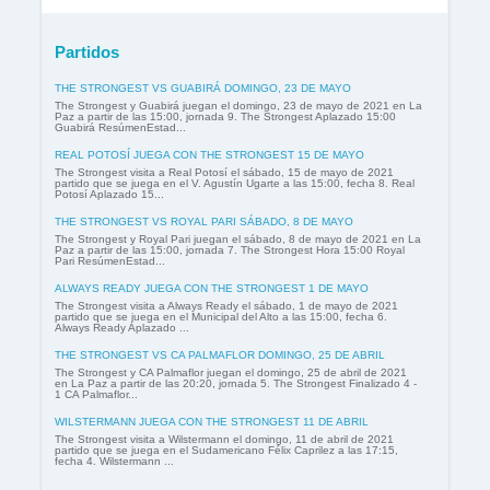
Partidos
THE STRONGEST VS GUABIRÁ DOMINGO, 23 DE MAYO
The Strongest y Guabirá juegan el domingo, 23 de mayo de 2021 en La
Paz a partir de las 15:00, jornada 9. The Strongest Aplazado 15:00
Guabirá ResúmenEstad...
REAL POTOSÍ JUEGA CON THE STRONGEST 15 DE MAYO
The Strongest visita a Real Potosí el sábado, 15 de mayo de 2021
partido que se juega en el V. Agustín Ugarte a las 15:00, fecha 8. Real
Potosí Aplazado 15...
THE STRONGEST VS ROYAL PARI SÁBADO, 8 DE MAYO
The Strongest y Royal Pari juegan el sábado, 8 de mayo de 2021 en La
Paz a partir de las 15:00, jornada 7. The Strongest Hora 15:00 Royal
Pari ResúmenEstad...
ALWAYS READY JUEGA CON THE STRONGEST 1 DE MAYO
The Strongest visita a Always Ready el sábado, 1 de mayo de 2021
partido que se juega en el Municipal del Alto a las 15:00, fecha 6.
Always Ready Aplazado ...
THE STRONGEST VS CA PALMAFLOR DOMINGO, 25 DE ABRIL
The Strongest y CA Palmaflor juegan el domingo, 25 de abril de 2021
en La Paz a partir de las 20:20, jornada 5. The Strongest Finalizado 4 -
1 CA Palmaflor...
WILSTERMANN JUEGA CON THE STRONGEST 11 DE ABRIL
The Strongest visita a Wilstermann el domingo, 11 de abril de 2021
partido que se juega en el Sudamericano Félix Caprilez a las 17:15,
fecha 4. Wilstermann ...