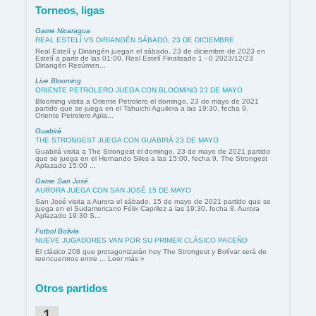
Torneos, ligas
Game Nicaragua
REAL ESTELÍ VS DIRIANGÉN SÁBADO, 23 DE DICIEMBRE
Real Estelí y Diriangén juegan el sábado, 23 de diciembre de 2023 en
Estelí a partir de las 01:00. Real Estelí Finalizado 1 - 0 2023/12/23
Diriangén Resúmen...
Live Blooming
ORIENTE PETROLERO JUEGA CON BLOOMING 23 DE MAYO
Blooming visita a Oriente Petrolero el domingo, 23 de mayo de 2021
partido que se juega en el Tahuichi Aguilera a las 19:30, fecha 9.
Oriente Petrolero Apla...
Guabirá
THE STRONGEST JUEGA CON GUABIRÁ 23 DE MAYO
Guabirá visita a The Strongest el domingo, 23 de mayo de 2021 partido
que se juega en el Hernando Siles a las 15:00, fecha 9. The Strongest
Aplazado 15:00 ...
Game San José
AURORA JUEGA CON SAN JOSÉ 15 DE MAYO
San José visita a Aurora el sábado, 15 de mayo de 2021 partido que se
juega en el Sudamericano Félix Caprilez a las 19:30, fecha 8. Aurora
Aplazado 19:30 S...
Futbol Bolivia
NUEVE JUGADORES VAN POR SU PRIMER CLÁSICO PACEÑO
El clásico 208 que protagonizarán hoy The Strongest y Bolívar será de
reencuentros entre ... Leer más »
Otros partidos