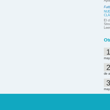
Apla
Futb
NUE
CLÁ
El c
Stro
Lee
Ot
may
de a
may