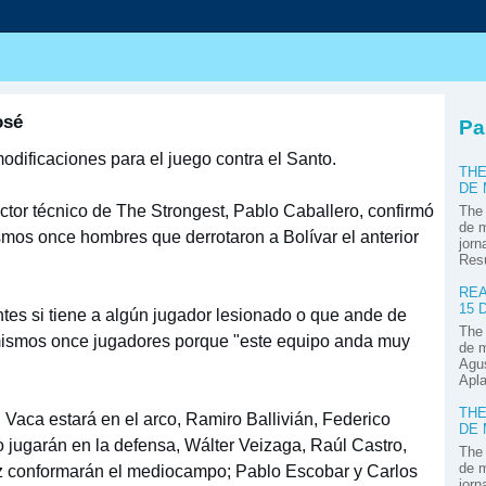
s
osé
Pa
dificaciones para el juego contra el Santo.
THE
DE
ctor técnico de The Strongest, Pablo Caballero, confirmó
The 
de m
smos once hombres que derrotaron a Bolívar el anterior
jorn
Res
REA
15 
antes si tiene a algún jugador lesionado o que ande de
The 
 mismos once jugadores porque "este equipo anda muy
de m
Agus
Apla
THE
Vaca estará en el arco, Ramiro Ballivián, Federico
DE
co jugarán en la defensa, Wálter Veizaga, Raúl Castro,
The 
de m
 conformarán el mediocampo; Pablo Escobar y Carlos
jorn