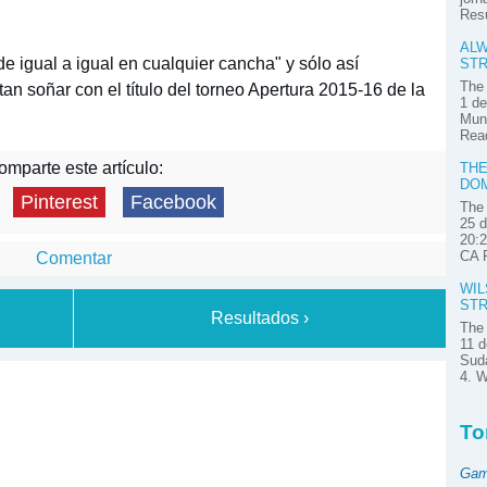
Res
ALW
e igual a igual en cualquier cancha" y sólo así
STR
The 
an soñar con el título del torneo Apertura 2015-16 de la
1 de
Muni
Read
mparte este artículo:
THE
DOM
Pinterest
Facebook
The 
25 d
20:2
CA P
Comentar
WIL
STR
Resultados ›
The 
11 d
Suda
4. W
To
Gam