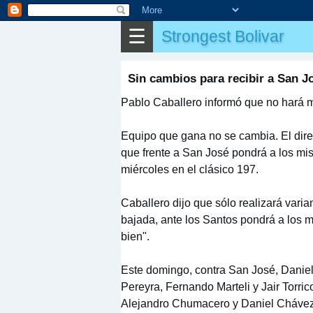
⌕
Buscar
☰
Strongest Bolivar
▶
Partido
✎
Otros
Sin cambios para recibir a San J
Pablo Caballero informó que no hará mo
Equipo que gana no se cambia. El dire
que frente a San José pondrá a los mi
miércoles en el clásico 197.
Caballero dijo que sólo realizará vari
bajada, ante los Santos pondrá a los
bien".
Este domingo, contra San José, Daniel 
Pereyra, Fernando Marteli y Jair Torri
Alejandro Chumacero y Daniel Chávez