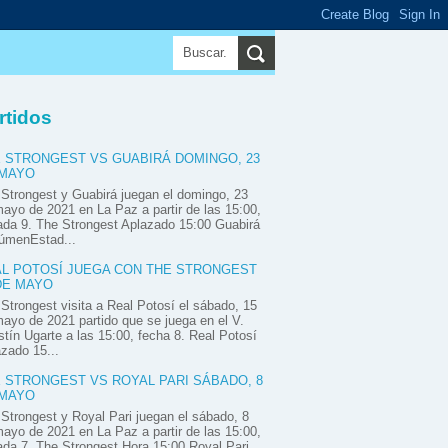
▼
▼
▼
rtidos
 STRONGEST VS GUABIRÁ DOMINGO, 23
 MAYO
Strongest y Guabirá juegan el domingo, 23
ayo de 2021 en La Paz a partir de las 15:00,
ada 9. The Strongest Aplazado 15:00 Guabirá
úmenEstad...
L POTOSÍ JUEGA CON THE STRONGEST
DE MAYO
Strongest visita a Real Potosí el sábado, 15
ayo de 2021 partido que se juega en el V.
tín Ugarte a las 15:00, fecha 8. Real Potosí
zado 15...
 STRONGEST VS ROYAL PARI SÁBADO, 8
 MAYO
Strongest y Royal Pari juegan el sábado, 8
ayo de 2021 en La Paz a partir de las 15:00,
ada 7. The Strongest Hora 15:00 Royal Pari