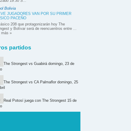
zado 19:30 S...
ol Bolivia
VE JUGADORES VAN POR SU PRIMER
SICO PACEÑO
lásico 208 que protagonizarán hoy The
ngest y Bolívar será de reencuentros entre ...
r más »
ros partidos
The Strongest vs Guabirá domingo, 23 de
o
The Strongest vs CA Palmaflor domingo, 25
bril
Real Potosí juega con The Strongest 15 de
o