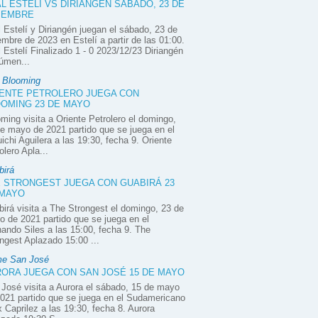
L ESTELÍ VS DIRIANGÉN SÁBADO, 23 DE
IEMBRE
 Estelí y Diriangén juegan el sábado, 23 de
embre de 2023 en Estelí a partir de las 01:00.
 Estelí Finalizado 1 - 0 2023/12/23 Diriangén
úmen...
e Blooming
ENTE PETROLERO JUEGA CON
OMING 23 DE MAYO
ming visita a Oriente Petrolero el domingo,
e mayo de 2021 partido que se juega en el
ichi Aguilera a las 19:30, fecha 9. Oriente
olero Apla...
birá
 STRONGEST JUEGA CON GUABIRÁ 23
 MAYO
irá visita a The Strongest el domingo, 23 de
 de 2021 partido que se juega en el
ando Siles a las 15:00, fecha 9. The
ngest Aplazado 15:00 ...
e San José
ORA JUEGA CON SAN JOSÉ 15 DE MAYO
José visita a Aurora el sábado, 15 de mayo
021 partido que se juega en el Sudamericano
x Caprilez a las 19:30, fecha 8. Aurora