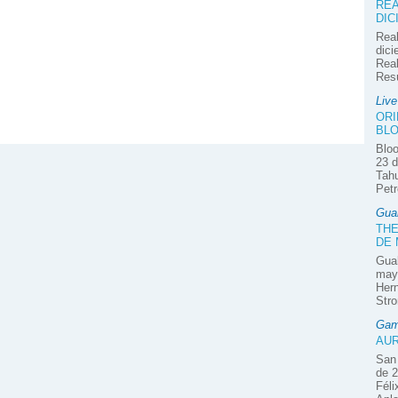
REA
DIC
Real
dici
Real
Res
Liv
ORI
BLO
Bloo
23 d
Tahu
Petr
Gua
THE
DE
Guab
mayo
Hern
Stro
Gam
AUR
San 
de 2
Féli