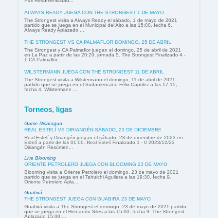
Pari ResúmenEstad...
ALWAYS READY JUEGA CON THE STRONGEST 1 DE MAYO
The Strongest visita a Always Ready el sábado, 1 de mayo de 2021
partido que se juega en el Municipal del Alto a las 15:00, fecha 6.
Always Ready Aplazado ...
THE STRONGEST VS CA PALMAFLOR DOMINGO, 25 DE ABRIL
The Strongest y CA Palmaflor juegan el domingo, 25 de abril de 2021
en La Paz a partir de las 20:20, jornada 5. The Strongest Finalizado 4 -
1 CA Palmaflor...
WILSTERMANN JUEGA CON THE STRONGEST 11 DE ABRIL
The Strongest visita a Wilstermann el domingo, 11 de abril de 2021
partido que se juega en el Sudamericano Félix Caprilez a las 17:15,
fecha 4. Wilstermann ...
Torneos, ligas
Game Nicaragua
REAL ESTELÍ VS DIRIANGÉN SÁBADO, 23 DE DICIEMBRE
Real Estelí y Diriangén juegan el sábado, 23 de diciembre de 2023 en
Estelí a partir de las 01:00. Real Estelí Finalizado 1 - 0 2023/12/23
Diriangén Resúmen...
Live Blooming
ORIENTE PETROLERO JUEGA CON BLOOMING 23 DE MAYO
Blooming visita a Oriente Petrolero el domingo, 23 de mayo de 2021
partido que se juega en el Tahuichi Aguilera a las 19:30, fecha 9.
Oriente Petrolero Apla...
Guabirá
THE STRONGEST JUEGA CON GUABIRÁ 23 DE MAYO
Guabirá visita a The Strongest el domingo, 23 de mayo de 2021 partido
que se juega en el Hernando Siles a las 15:00, fecha 9. The Strongest
Aplazado 15:00 ...