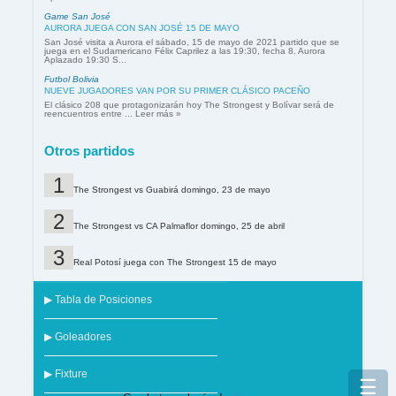
Game San José
AURORA JUEGA CON SAN JOSÉ 15 DE MAYO
San José visita a Aurora el sábado, 15 de mayo de 2021 partido que se
juega en el Sudamericano Félix Caprilez a las 19:30, fecha 8. Aurora
Aplazado 19:30 S...
Futbol Bolivia
NUEVE JUGADORES VAN POR SU PRIMER CLÁSICO PACEÑO
El clásico 208 que protagonizarán hoy The Strongest y Bolívar será de
reencuentros entre ... Leer más »
Otros partidos
The Strongest vs Guabirá domingo, 23 de mayo
The Strongest vs CA Palmaflor domingo, 25 de abril
Real Potosí juega con The Strongest 15 de mayo
▶ Tabla de Posiciones
▶ Goleadores
▶ Fixture
☰