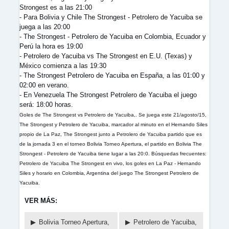
Strongest es a las 21:00
- Para Bolivia y Chile The Strongest - Petrolero de Yacuiba se
juega a las 20:00
- The Strongest - Petrolero de Yacuiba en Colombia, Ecuador y
Perú la hora es 19:00
- Petrolero de Yacuiba vs The Strongest en E.U. (Texas) y
México comienza a las 19:30
- The Strongest Petrolero de Yacuiba en España, a las 01:00 y
02:00 en verano.
- En Venezuela The Strongest Petrolero de Yacuiba el juego
será: 18:00 horas.
Goles de The Strongest vs Petrolero de Yacuiba,. Se juega este 21/agosto/15,
The Strongest y Petrolero de Yacuiba, marcador al minuto en el Hernando Siles
propio de La Paz, The Strongest junto a Petrolero de Yacuiba partido que es
de la jornada 3 en el torneo Bolivia Torneo Apertura, el partido en Bolivia The
Strongest - Petrolero de Yacuiba tiene lugar a las 20:0. Búsquedas frecuentes:
Petrolero de Yacuiba The Strongest en vivo, los goles en La Paz - Hernando
Siles y horario en Colombia, Argentina del juego The Strongest Petrolero de
Yacuiba.
VER MÁS:
Bolivia Torneo Apertura,
Petrolero de Yacuiba,