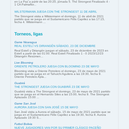
en La Paz a partir de las 20:20, jornada 5. The Strongest Finalizado 4 -
1 CA Palmaflor...
WILSTERMANN JUEGA CON THE STRONGEST 11 DE ABRIL
The Strongest visita a Wilstermann el domingo, 11 de abril de 2021
partido que se juega en el Sudamericano Félix Caprilez a las 17:15,
fecha 4. Wilstermann ...
Torneos, ligas
Game Nicaragua
REAL ESTELÍ VS DIRIANGÉN SÁBADO, 23 DE DICIEMBRE
Real Estelí y Diriangén juegan el sábado, 23 de diciembre de 2023 en
Estelí a partir de las 01:00. Real Estelí Finalizado 1 - 0 2023/12/23
Diriangén Resúmen...
Live Blooming
ORIENTE PETROLERO JUEGA CON BLOOMING 23 DE MAYO
Blooming visita a Oriente Petrolero el domingo, 23 de mayo de 2021
partido que se juega en el Tahuichi Aguilera a las 19:30, fecha 9.
Oriente Petrolero Apla...
Guabirá
THE STRONGEST JUEGA CON GUABIRÁ 23 DE MAYO
Guabirá visita a The Strongest el domingo, 23 de mayo de 2021 partido
que se juega en el Hernando Siles a las 15:00, fecha 9. The Strongest
Aplazado 15:00 ...
Game San José
AURORA JUEGA CON SAN JOSÉ 15 DE MAYO
San José visita a Aurora el sábado, 15 de mayo de 2021 partido que se
juega en el Sudamericano Félix Caprilez a las 19:30, fecha 8. Aurora
Aplazado 19:30 S...
Futbol Bolivia
NUEVE JUGADORES VAN POR SU PRIMER CLÁSICO PACEÑO