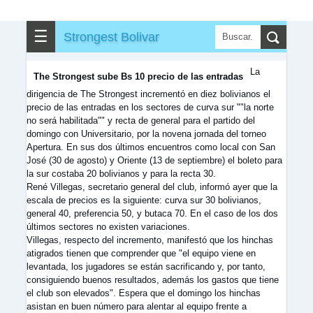
✎
▼
Otros
☰
Strongest Bolivar
La
The Strongest sube Bs 10 precio de las entradas
dirigencia de The Strongest incrementó en diez bolivianos el
precio de las entradas en los sectores de curva sur ""la norte
no será habilitada"" y recta de general para el partido del
domingo con Universitario, por la novena jornada del torneo
Apertura. En sus dos últimos encuentros como local con San
José (30 de agosto) y Oriente (13 de septiembre) el boleto para
la sur costaba 20 bolivianos y para la recta 30.
René Villegas, secretario general del club, informó ayer que la
escala de precios es la siguiente: curva sur 30 bolivianos,
general 40, preferencia 50, y butaca 70. En el caso de los dos
últimos sectores no existen variaciones.
Villegas, respecto del incremento, manifestó que los hinchas
atigrados tienen que comprender que "el equipo viene en
levantada, los jugadores se están sacrificando y, por tanto,
consiguiendo buenos resultados, además los gastos que tiene
el club son elevados". Espera que el domingo los hinchas
asistan en buen número para alentar al equipo frente a