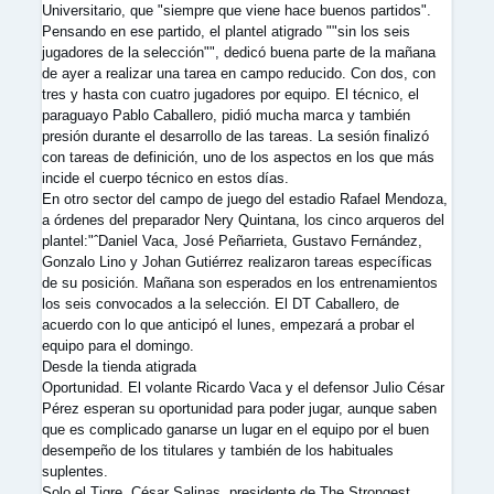
Universitario, que "siempre que viene hace buenos partidos".
Pensando en ese partido, el plantel atigrado ""sin los seis
jugadores de la selección"", dedicó buena parte de la mañana
de ayer a realizar una tarea en campo reducido. Con dos, con
tres y hasta con cuatro jugadores por equipo. El técnico, el
paraguayo Pablo Caballero, pidió mucha marca y también
presión durante el desarrollo de las tareas. La sesión finalizó
con tareas de definición, uno de los aspectos en los que más
incide el cuerpo técnico en estos días.
En otro sector del campo de juego del estadio Rafael Mendoza,
a órdenes del preparador Nery Quintana, los cinco arqueros del
plantel:"ˆDaniel Vaca, José Peñarrieta, Gustavo Fernández,
Gonzalo Lino y Johan Gutiérrez realizaron tareas específicas
de su posición. Mañana son esperados en los entrenamientos
los seis convocados a la selección. El DT Caballero, de
acuerdo con lo que anticipó el lunes, empezará a probar el
equipo para el domingo.
Desde la tienda atigrada
Oportunidad. El volante Ricardo Vaca y el defensor Julio César
Pérez esperan su oportunidad para poder jugar, aunque saben
que es complicado ganarse un lugar en el equipo por el buen
desempeño de los titulares y también de los habituales
suplentes.
Solo el Tigre. César Salinas, presidente de The Strongest,