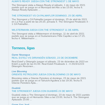
ALWAYS READY JUEGA CON THE STRONGEST 1 DE MAYO
The Strongest visita a Always Ready el sábado, 1 de mayo de 2021
partido que se juega en el Municipal del Alto a las 15:00, fecha 6.
Always Ready Aplazado ...
THE STRONGEST VS CA PALMAFLOR DOMINGO, 25 DE ABRIL
The Strongest y CA Palmaflor juegan el domingo, 25 de abril de 2021
en La Paz a partir de las 20:20, jornada 5. The Strongest Finalizado 4 -
1 CA Palmaflor...
WILSTERMANN JUEGA CON THE STRONGEST 11 DE ABRIL
The Strongest visita a Wilstermann el domingo, 11 de abril de 2021
partido que se juega en el Sudamericano Félix Caprilez a las 17:15,
fecha 4. Wilstermann ...
Torneos, ligas
Game Nicaragua
REAL ESTELÍ VS DIRIANGÉN SÁBADO, 23 DE DICIEMBRE
Real Estelí y Diriangén juegan el sábado, 23 de diciembre de 2023 en
Estelí a partir de las 01:00. Real Estelí Finalizado 1 - 0 2023/12/23
Diriangén Resúmen...
Live Blooming
ORIENTE PETROLERO JUEGA CON BLOOMING 23 DE MAYO
Blooming visita a Oriente Petrolero el domingo, 23 de mayo de 2021
partido que se juega en el Tahuichi Aguilera a las 19:30, fecha 9.
Oriente Petrolero Apla...
Guabirá
THE STRONGEST JUEGA CON GUABIRÁ 23 DE MAYO
Guabirá visita a The Strongest el domingo, 23 de mayo de 2021 partido
que se juega en el Hernando Siles a las 15:00, fecha 9. The Strongest
Aplazado 15:00 ...
Game San José