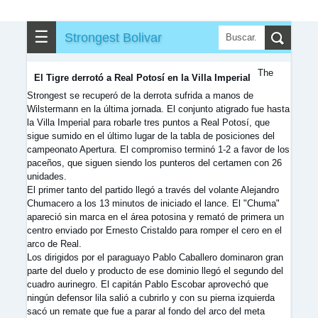
▶
▼
Partidos
☰
Strongest Bolivar
✎
▼
Otros
The
El Tigre derrotó a Real Potosí en la Villa Imperial
Strongest se recuperó de la derrota sufrida a manos de
Wilstermann en la última jornada. El conjunto atigrado fue hasta
la Villa Imperial para robarle tres puntos a Real Potosí, que
sigue sumido en el último lugar de la tabla de posiciones del
campeonato Apertura. El compromiso terminó 1-2 a favor de los
paceños, que siguen siendo los punteros del certamen con 26
unidades.
El primer tanto del partido llegó a través del volante Alejandro
Chumacero a los 13 minutos de iniciado el lance. El "Chuma"
apareció sin marca en el área potosina y remató de primera un
centro enviado por Ernesto Cristaldo para romper el cero en el
arco de Real.
Los dirigidos por el paraguayo Pablo Caballero dominaron gran
parte del duelo y producto de ese dominio llegó el segundo del
cuadro aurinegro. El capitán Pablo Escobar aprovechó que
ningún defensor lila salió a cubrirlo y con su pierna izquierda
sacó un remate que fue a parar al fondo del arco del meta