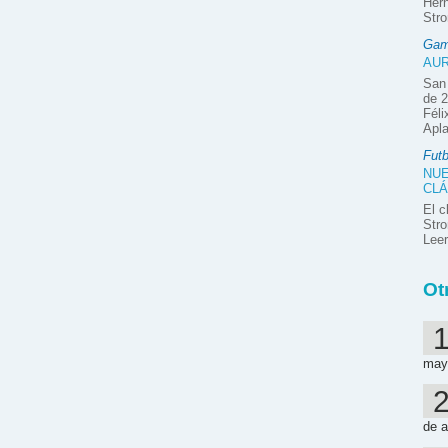
Hern
Stro
Gam
AUR
San 
de 2
Féli
Apla
Futb
NUE
CLÁ
El c
Stro
Lee
Ot
may
de a