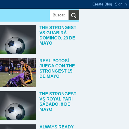
▼
THE STRONGEST
VS GUABIRÁ
DOMINGO, 23 DE
MAYO
REAL POTOSÍ
JUEGA CON THE
STRONGEST 15
DE MAYO
THE STRONGEST
VS ROYAL PARI
SÁBADO, 8 DE
MAYO
ALWAYS READY