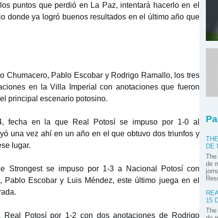
los puntos que perdió en La Paz, intentará hacerlo en el
rio donde ya logró buenos resultados en el último año que
dro Chumacero, Pablo Escobar y Rodrigo Ramallo, los tres
ciones en la Villa Imperial con anotaciones que fueron
el principal escenario potosino.
Pa
, fecha en la que Real Potosí se impuso por 1-0 al
ayó una vez ahí en un año en el que obtuvo dos triunfos y
THE
se lugar.
DE
The 
de m
e Strongest se impuso por 1-3 a Nacional Potosí con
jorn
Res
 Pablo Escobar y Luis Méndez, este último juega en el
rada.
REA
15 
The 
a Real Potosí por 1-2 con dos anotaciones de Rodrigo
de m