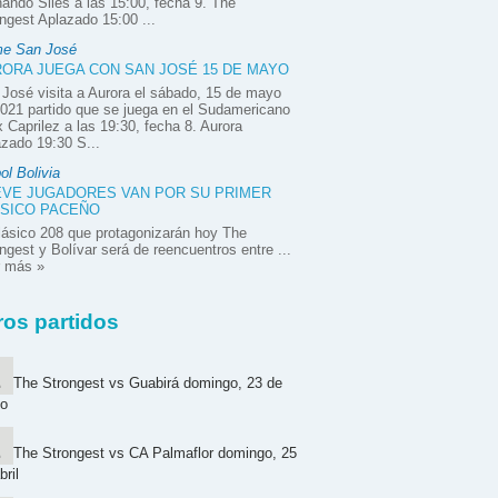
ando Siles a las 15:00, fecha 9. The
ngest Aplazado 15:00 ...
e San José
ORA JUEGA CON SAN JOSÉ 15 DE MAYO
José visita a Aurora el sábado, 15 de mayo
021 partido que se juega en el Sudamericano
x Caprilez a las 19:30, fecha 8. Aurora
zado 19:30 S...
ol Bolivia
VE JUGADORES VAN POR SU PRIMER
SICO PACEÑO
lásico 208 que protagonizarán hoy The
ngest y Bolívar será de reencuentros entre ...
r más »
ros partidos
The Strongest vs Guabirá domingo, 23 de
o
The Strongest vs CA Palmaflor domingo, 25
bril