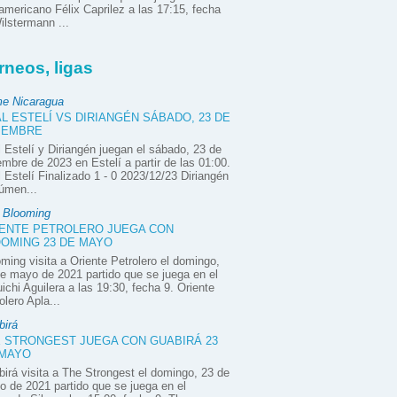
mericano Félix Caprilez a las 17:15, fecha
ilstermann ...
rneos, ligas
e Nicaragua
L ESTELÍ VS DIRIANGÉN SÁBADO, 23 DE
IEMBRE
 Estelí y Diriangén juegan el sábado, 23 de
embre de 2023 en Estelí a partir de las 01:00.
 Estelí Finalizado 1 - 0 2023/12/23 Diriangén
úmen...
e Blooming
ENTE PETROLERO JUEGA CON
OMING 23 DE MAYO
ming visita a Oriente Petrolero el domingo,
e mayo de 2021 partido que se juega en el
ichi Aguilera a las 19:30, fecha 9. Oriente
olero Apla...
birá
 STRONGEST JUEGA CON GUABIRÁ 23
 MAYO
irá visita a The Strongest el domingo, 23 de
 de 2021 partido que se juega en el