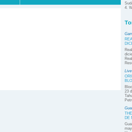
Suda
4. W
To
Gam
REA
DIC
Real
dici
Real
Res
Liv
ORI
BLO
Bloo
23 d
Tahu
Petr
Gua
THE
DE
Guab
mayo