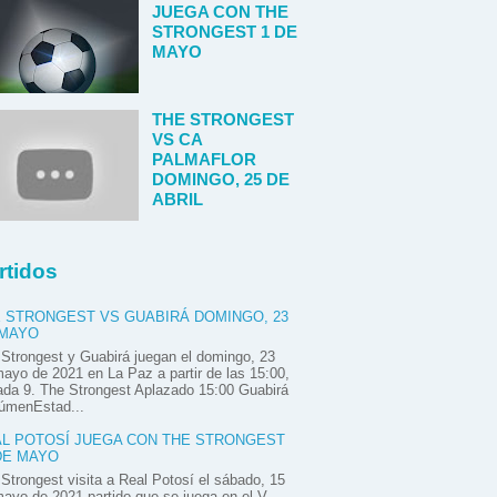
JUEGA CON THE
STRONGEST 1 DE
MAYO
THE STRONGEST
VS CA
PALMAFLOR
DOMINGO, 25 DE
ABRIL
rtidos
 STRONGEST VS GUABIRÁ DOMINGO, 23
 MAYO
Strongest y Guabirá juegan el domingo, 23
ayo de 2021 en La Paz a partir de las 15:00,
ada 9. The Strongest Aplazado 15:00 Guabirá
úmenEstad...
L POTOSÍ JUEGA CON THE STRONGEST
DE MAYO
Strongest visita a Real Potosí el sábado, 15
ayo de 2021 partido que se juega en el V.