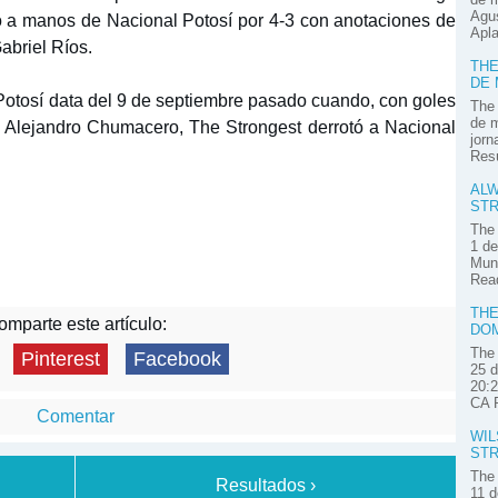
Agus
yó a manos de Nacional Potosí por 4-3 con anotaciones de
Apla
abriel Ríos.
THE
DE
 Potosí data del 9 de septiembre pasado cuando, con goles
The 
de m
 Alejandro Chumacero, The Strongest derrotó a Nacional
jorn
Res
ALW
STR
The 
1 de
Muni
Read
THE
mparte este artículo:
DOM
The 
Pinterest
Facebook
25 d
20:2
CA P
Comentar
WIL
STR
The 
Resultados ›
11 d