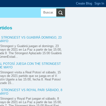
▼
rtidos
 STRONGEST VS GUABIRÁ DOMINGO, 23
 MAYO
Strongest y Guabirá juegan el domingo, 23
ayo de 2021 en La Paz a partir de las 15:00,
ada 9. The Strongest Aplazado 15:00 Guabirá
úmenEstad...
L POTOSÍ JUEGA CON THE STRONGEST
DE MAYO
Strongest visita a Real Potosí el sábado, 15
ayo de 2021 partido que se juega en el V.
tín Ugarte a las 15:00, fecha 8. Real Potosí
zado 15...
 STRONGEST VS ROYAL PARI SÁBADO, 8
 MAYO
Strongest y Royal Pari juegan el sábado, 8
ayo de 2021 en La Paz a partir de las 15:00,
ada 7. The Strongest Hora 15:00 Royal Pari