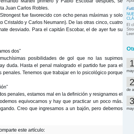
, Fernando Marteli primero y Pablo Escobar después, se
Apla
ta Juan Carlos Robles.
Futb
NUE
e Strongest fue favorecido con ocho penas máximas y solo
CLÁ
sto Cristaldo y Carlos Neumann). De las otras cinco, cuatro
El c
mate desviado. Para el capitán Escobar, el de ayer fue su
Stro
Lee
Ot
ramos dos"
 muchísimas posibilidades de gol que no las supimos
hay duda. Hasta el penal malogrado el partido fue para el
may
s penales. Tenemos que trabajar en lo psicológico porque
ión"
de a
os penales, estamos mal en la definición y resignamos el
podemos equivocarnos y hay que practicar un poco más.
jugando. Creo que ingresamos a un bajón, pero debemos
may
mparte este artículo: