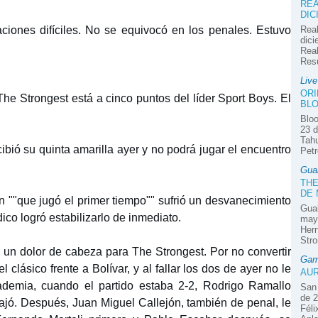
REA
DIC
aciones difíciles. No se equivocó en los penales. Estuvo
Real
dici
Real
Res
Liv
ORI
 The Strongest está a cinco puntos del líder Sport Boys. El
BLO
Bloo
23 d
Tahu
cibió su quinta amarilla ayer y no podrá jugar el encuentro
Petr
Gua
THE
DE
n ""que jugó el primer tiempo"" sufrió un desvanecimiento
Guab
ico logró estabilizarlo de inmediato.
mayo
Hern
Stro
n un dolor de cabeza para The Strongest. Por no convertir
Gam
 clásico frente a Bolívar, y al fallar los dos de ayer no le
AUR
demia, cuando el partido estaba 2-2, Rodrigo Ramallo
San 
de 2
ajó. Después, Juan Miguel Callejón, también de penal, le
Féli