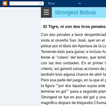
☰
✎
Strongest Bolivar
Otros
El Tigre, ni con dos tiros penales
Con dos penales a favor desperdiciad
visita al orureño San José, ayer en 
pelear por el título del Apertura de la L
Teniendo todo para ganar, e incluso h
frente al "colero" del torneo, que to
con las tres unidades. En el primer
criterio, así generó varias acciones d
también tuvo alguna chance de abrir la
Pero esa parte del juego, en la que e
la figura ""por dos tapadas suyas an
terminar en gol"" pasa a segundo plan
Strongest se fue en pos del gol y una
magnífico disparo de Alejandro Chuma