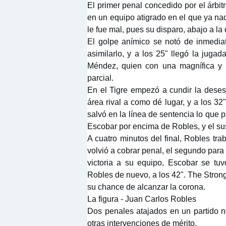
El primer penal concedido por el árbit
en un equipo atigrado en el que ya nad
le fue mal, pues su disparo, abajo a l
El golpe anímico se notó de inmedia
asimilarlo, y a los 25" llegó la juga
Méndez, quien con una magnífica y l
parcial.
En el Tigre empezó a cundir la deses
área rival a como dé lugar, y a los 32
salvó en la línea de sentencia lo que pa
Escobar por encima de Robles, y el s
A cuatro minutos del final, Robles tra
volvió a cobrar penal, el segundo para 
victoria a su equipo, Escobar se tuv
Robles de nuevo, a los 42". The Strong
su chance de alcanzar la corona.
La figura - Juan Carlos Robles
Dos penales atajados en un partido n
otras intervenciones de mérito.