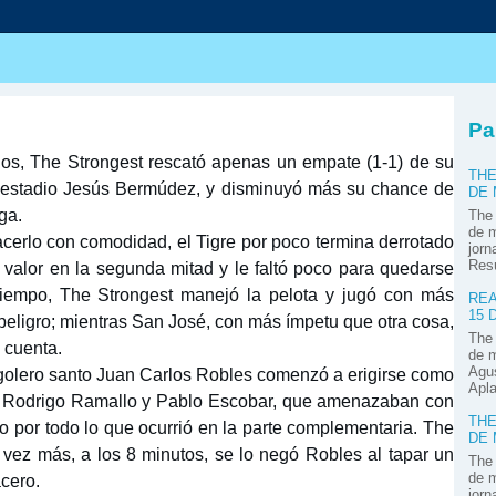
Pa
os, The Strongest rescató apenas un empate (1-1) de su
THE
el estadio Jesús Bermúdez, y disminuyó más su chance de
DE
iga.
The 
de m
acerlo con comodidad, el Tigre por poco termina derrotado
jorn
Res
mó valor en la segunda mitad y le faltó poco para quedarse
 tiempo, The Strongest manejó la pelota y jugó con más
REA
15 
e peligro; mientras San José, con más ímpetu que otra cosa,
The 
 cuenta.
de m
Agus
l golero santo Juan Carlos Robles comenzó a erigirse como
Apla
te Rodrigo Ramallo y Pablo Escobar, que amenazaban con
THE
o por todo lo que ocurrió en la parte complementaria. The
DE
 vez más, a los 8 minutos, se lo negó Robles al tapar un
The 
de m
cero.
jorn