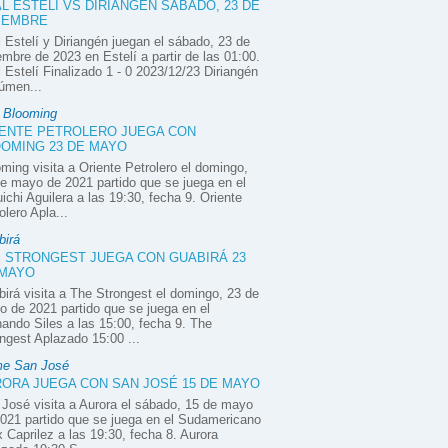
L ESTELÍ VS DIRIANGÉN SÁBADO, 23 DE
IEMBRE
 Estelí y Diriangén juegan el sábado, 23 de
embre de 2023 en Estelí a partir de las 01:00.
 Estelí Finalizado 1 - 0 2023/12/23 Diriangén
úmen...
e Blooming
ENTE PETROLERO JUEGA CON
OMING 23 DE MAYO
ming visita a Oriente Petrolero el domingo,
e mayo de 2021 partido que se juega en el
ichi Aguilera a las 19:30, fecha 9. Oriente
olero Apla...
birá
 STRONGEST JUEGA CON GUABIRÁ 23
 MAYO
irá visita a The Strongest el domingo, 23 de
 de 2021 partido que se juega en el
ando Siles a las 15:00, fecha 9. The
ngest Aplazado 15:00 ...
e San José
ORA JUEGA CON SAN JOSÉ 15 DE MAYO
José visita a Aurora el sábado, 15 de mayo
021 partido que se juega en el Sudamericano
x Caprilez a las 19:30, fecha 8. Aurora