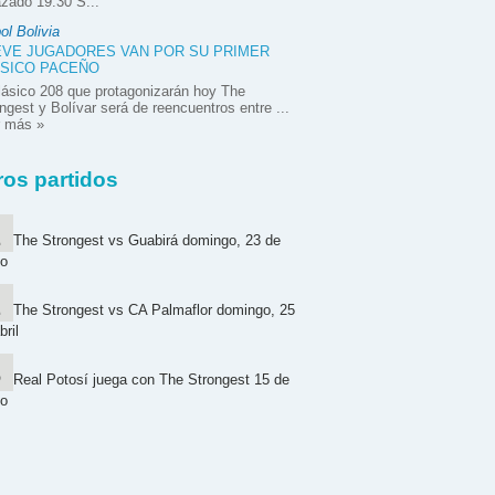
zado 19:30 S...
ol Bolivia
VE JUGADORES VAN POR SU PRIMER
SICO PACEÑO
lásico 208 que protagonizarán hoy The
ngest y Bolívar será de reencuentros entre ...
r más »
ros partidos
The Strongest vs Guabirá domingo, 23 de
o
The Strongest vs CA Palmaflor domingo, 25
bril
Real Potosí juega con The Strongest 15 de
o