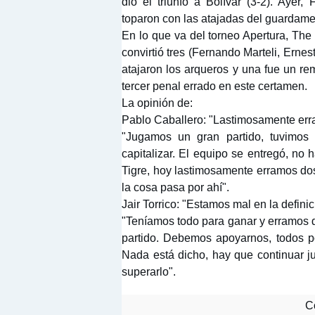
dio el triunfo a Bolívar (3-2). Ayer
toparon con las atajadas del guardame
En lo que va del torneo Apertura, Th
convirtió tres (Fernando Marteli, Erne
atajaron los arqueros y una fue un re
tercer penal errado en este certamen.
La opinión de:
Pablo Caballero: "Lastimosamente er
"Jugamos un gran partido, tuvimos
capitalizar. El equipo se entregó, no 
Tigre, hoy lastimosamente erramos do
la cosa pasa por ahí".
Jair Torrico: "Estamos mal en la definic
"Teníamos todo para ganar y erramos d
partido. Debemos apoyarnos, todos 
Nada está dicho, hay que continuar 
superarlo".
Co