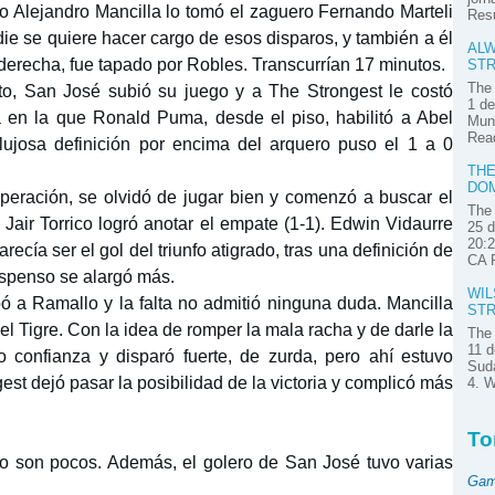
ro Alejandro Mancilla lo tomó el zaguero Fernando Marteli
Res
ie se quiere hacer cargo de esos disparos, y también a él
ALW
a derecha, fue tapado por Robles. Transcurrían 17 minutos.
STR
The 
to, San José subió su juego y a The Strongest le costó
1 de
da en la que Ronald Puma, desde el piso, habilitó a Abel
Muni
Read
ujosa definición por encima del arquero puso el 1 a 0
THE
DOM
peración, se olvidó de jugar bien y comenzó a buscar el
The 
" Jair Torrico logró anotar el empate (1-1). Edwin Vidaurre
25 d
20:2
recía ser el gol del triunfo atigrado, tras una definición de
CA P
uspenso se alargó más.
WIL
bó a Ramallo y la falta no admitió ninguna duda. Mancilla
STR
el Tigre. Con la idea de romper la mala racha y de darle la
The 
11 d
o confianza y disparó fuerte, de zurda, pero ahí estuvo
Suda
est dejó pasar la posibilidad de la victoria y complicó más
4. W
To
o son pocos. Además, el golero de San José tuvo varias
Gam