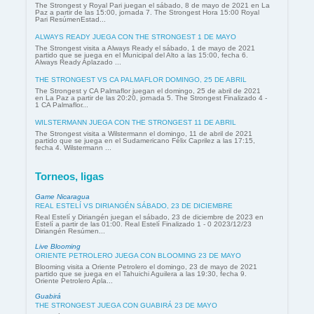
The Strongest y Royal Pari juegan el sábado, 8 de mayo de 2021 en La
Paz a partir de las 15:00, jornada 7. The Strongest Hora 15:00 Royal
Pari ResúmenEstad...
ALWAYS READY JUEGA CON THE STRONGEST 1 DE MAYO
The Strongest visita a Always Ready el sábado, 1 de mayo de 2021
partido que se juega en el Municipal del Alto a las 15:00, fecha 6.
Always Ready Aplazado ...
THE STRONGEST VS CA PALMAFLOR DOMINGO, 25 DE ABRIL
The Strongest y CA Palmaflor juegan el domingo, 25 de abril de 2021
en La Paz a partir de las 20:20, jornada 5. The Strongest Finalizado 4 -
1 CA Palmaflor...
WILSTERMANN JUEGA CON THE STRONGEST 11 DE ABRIL
The Strongest visita a Wilstermann el domingo, 11 de abril de 2021
partido que se juega en el Sudamericano Félix Caprilez a las 17:15,
fecha 4. Wilstermann ...
Torneos, ligas
Game Nicaragua
REAL ESTELÍ VS DIRIANGÉN SÁBADO, 23 DE DICIEMBRE
Real Estelí y Diriangén juegan el sábado, 23 de diciembre de 2023 en
Estelí a partir de las 01:00. Real Estelí Finalizado 1 - 0 2023/12/23
Diriangén Resúmen...
Live Blooming
ORIENTE PETROLERO JUEGA CON BLOOMING 23 DE MAYO
Blooming visita a Oriente Petrolero el domingo, 23 de mayo de 2021
partido que se juega en el Tahuichi Aguilera a las 19:30, fecha 9.
Oriente Petrolero Apla...
Guabirá
THE STRONGEST JUEGA CON GUABIRÁ 23 DE MAYO