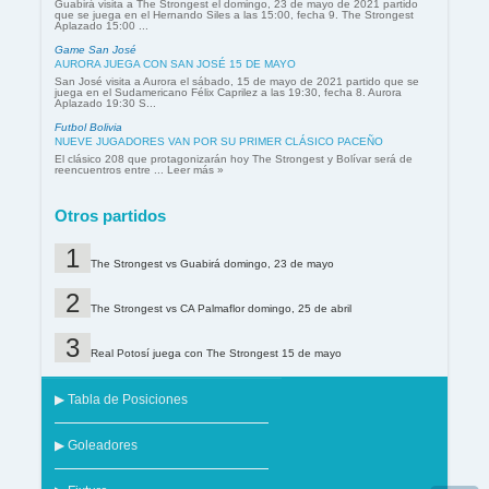
Guabirá visita a The Strongest el domingo, 23 de mayo de 2021 partido
que se juega en el Hernando Siles a las 15:00, fecha 9. The Strongest
Aplazado 15:00 ...
Game San José
AURORA JUEGA CON SAN JOSÉ 15 DE MAYO
San José visita a Aurora el sábado, 15 de mayo de 2021 partido que se
juega en el Sudamericano Félix Caprilez a las 19:30, fecha 8. Aurora
Aplazado 19:30 S...
Futbol Bolivia
NUEVE JUGADORES VAN POR SU PRIMER CLÁSICO PACEÑO
El clásico 208 que protagonizarán hoy The Strongest y Bolívar será de
reencuentros entre ... Leer más »
Otros partidos
The Strongest vs Guabirá domingo, 23 de mayo
The Strongest vs CA Palmaflor domingo, 25 de abril
Real Potosí juega con The Strongest 15 de mayo
▶ Tabla de Posiciones
▶ Goleadores