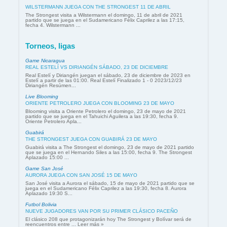
WILSTERMANN JUEGA CON THE STRONGEST 11 DE ABRIL
The Strongest visita a Wilstermann el domingo, 11 de abril de 2021
partido que se juega en el Sudamericano Félix Caprilez a las 17:15,
fecha 4. Wilstermann ...
Torneos, ligas
Game Nicaragua
REAL ESTELÍ VS DIRIANGÉN SÁBADO, 23 DE DICIEMBRE
Real Estelí y Diriangén juegan el sábado, 23 de diciembre de 2023 en
Estelí a partir de las 01:00. Real Estelí Finalizado 1 - 0 2023/12/23
Diriangén Resúmen...
Live Blooming
ORIENTE PETROLERO JUEGA CON BLOOMING 23 DE MAYO
Blooming visita a Oriente Petrolero el domingo, 23 de mayo de 2021
partido que se juega en el Tahuichi Aguilera a las 19:30, fecha 9.
Oriente Petrolero Apla...
Guabirá
THE STRONGEST JUEGA CON GUABIRÁ 23 DE MAYO
Guabirá visita a The Strongest el domingo, 23 de mayo de 2021 partido
que se juega en el Hernando Siles a las 15:00, fecha 9. The Strongest
Aplazado 15:00 ...
Game San José
AURORA JUEGA CON SAN JOSÉ 15 DE MAYO
San José visita a Aurora el sábado, 15 de mayo de 2021 partido que se
juega en el Sudamericano Félix Caprilez a las 19:30, fecha 8. Aurora
Aplazado 19:30 S...
Futbol Bolivia
NUEVE JUGADORES VAN POR SU PRIMER CLÁSICO PACEÑO
El clásico 208 que protagonizarán hoy The Strongest y Bolívar será de
reencuentros entre ... Leer más »