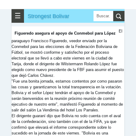
▶
▼
Partidos
☰
Strongest Bolivar
✎
▼
Otros
El
Figueredo asegura el apoyo de Conmebol para López
paraguayo Francisco Figueredo, veedor enviado por la
Conmebol para las elecciones de la Federación Boliviana de
Fútbol, se mostró conforme y satisfecho por el proceso
electoral que se llevó a cabo este viernes en la ciudad de
Tarija, donde el dirigente de Wilstermann Rolando López fue
elegido como nuevo presidente de la FBF para asumir el puesto
que dejó Carlos Chávez.
"Fue una bonita jornada, estamos contentos por como pasaron
las cosas y garantizamos la total transparencia en la votación.
Bolivia y el señor López tendrán el apoyo de la Conmebol y
serán bienvenidos en la reunión próximo reunión de comité
ejecutivo de nuestro ente", manifestó Figueredo al momento de
salir del salón La Vendimia del hotel Los Parrales.
El dirigente guaraní dijo que Bolivia no solo cuenta con el aval
de la confederación, sino también con el de la FIFA, ya que
confirmó que elevará el informe correspondiente sobre lo
sucedido en la jornada de este viernes. "Bolivia es una