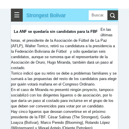
▶
▼
Partidos
☰
Strongest Bolivar
✎
▼
Otros
En las
La ANF se quedaría sin candidatos para la FBF
últimas
horas, el presidente de la Asociación de Fútbol de La Paz
(AFLP), Walter Torrico, retiró su candidatura a la presidencia a
la Federación Boliviana de Fútbol y sólo quedarían seis
candidatos, aunque se rumorea que el representante de la
Asociación de Oruro, Hugo Miranda, también dará un paso al
costado.
Torrico indicó que su retiro se debe a problemas familiares y se
sumará a las propuestas del resto de los candidatos para elegir
por quién votará mañana en el Congreso Ordinario.
En el caso de Miranda no presentó ningún proyecto, tampoco
sociabilizó con los dirigentes ligueros o de asociación, por lo
que daría un paso al costado para incluirse en el grupo de los
que deben ser convencidos para votar por un candidato.
Hay cinco ligueros que desean convertirse en el próximo
presidente de la FBF. César Salinas (The Strongest), Guido
Loayza (Bolívar), Marco Peredo (Blooming), Rolando López
(Wilstermann) y Miguel Antelo (Oriente Petrolero).