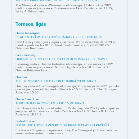
WILSTERMANN JUEGA CON THE STRONGEST 11 DE ABRIL
The Strongest visita a Wilstermann el domingo, 11 de abril de 2021
partido que se juega en el Sudamericano Félix Caprilez a las 17:15,
fecha 4. Wilstermann ...
Torneos, ligas
Game Nicaragua
REAL ESTELÍ VS DIRIANGÉN SÁBADO, 23 DE DICIEMBRE
Real Estelí y Diriangén juegan el sábado, 23 de diciembre de 2023 en
Estelí a partir de las 01:00. Real Estelí Finalizado 1 - 0 2023/12/23
Diriangén Resúmen...
Live Blooming
ORIENTE PETROLERO JUEGA CON BLOOMING 23 DE MAYO
Blooming visita a Oriente Petrolero el domingo, 23 de mayo de 2021
partido que se juega en el Tahuichi Aguilera a las 19:30, fecha 9.
Oriente Petrolero Apla...
Guabirá
THE STRONGEST JUEGA CON GUABIRÁ 23 DE MAYO
Guabirá visita a The Strongest el domingo, 23 de mayo de 2021 partido
que se juega en el Hernando Siles a las 15:00, fecha 9. The Strongest
Aplazado 15:00 ...
Game San José
AURORA JUEGA CON SAN JOSÉ 15 DE MAYO
San José visita a Aurora el sábado, 15 de mayo de 2021 partido que se
juega en el Sudamericano Félix Caprilez a las 19:30, fecha 8. Aurora
Aplazado 19:30 S...
Futbol Bolivia
NUEVE JUGADORES VAN POR SU PRIMER CLÁSICO PACEÑO
El clásico 208 que protagonizarán hoy The Strongest y Bolívar será de
reencuentros entre ... Leer más »