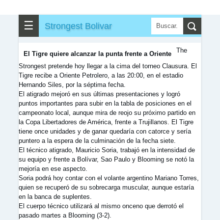
✎
▼
Otros
☰
Strongest Bolivar
The
El Tigre quiere alcanzar la punta frente a Oriente
Strongest pretende hoy llegar a la cima del torneo Clausura. El
Tigre recibe a Oriente Petrolero, a las 20:00, en el estadio
Hernando Siles, por la séptima fecha.
El atigrado mejoró en sus últimas presentaciones y logró
puntos importantes para subir en la tabla de posiciones en el
campeonato local, aunque mira de reojo su próximo partido en
la Copa Libertadores de América, frente a Trujillanos. El Tigre
tiene once unidades y de ganar quedaría con catorce y sería
puntero a la espera de la culminación de la fecha siete.
El técnico atigrado, Mauricio Soria, trabajó en la intensidad de
su equipo y frente a Bolívar, Sao Paulo y Blooming se notó la
mejoría en ese aspecto.
Soria podrá hoy contar con el volante argentino Mariano Torres,
quien se recuperó de su sobrecarga muscular, aunque estaría
en la banca de suplentes.
El cuerpo técnico utilizará al mismo onceno que derrotó el
pasado martes a Blooming (3-2).