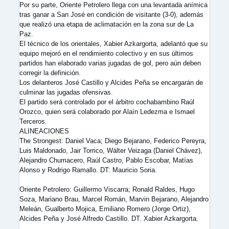
Por su parte, Oriente Petrolero llega con una levantada anímica
tras ganar a San José en condición de visitante (3-0), además
que realizó una etapa de aclimatación en la zona sur de La
Paz.
El técnico de los orientales, Xabier Azkargorta, adelantó que su
equipo mejoró en el rendimiento colectivo y en sus últimos
partidos han elaborado varias jugadas de gol, pero aún deben
corregir la definición.
Los delanteros José Castillo y Alcides Peña se encargarán de
culminar las jugadas ofensivas.
El partido será controlado por el árbitro cochabambino Raúl
Orozco, quien será colaborado por Alaín Ledezma e Ismael
Terceros.
ALINEACIONES
The Strongest: Daniel Vaca; Diego Bejarano, Federico Pereyra,
Luis Maldonado, Jair Torrico, Wálter Veizaga (Daniel Chávez),
Alejandro Chumacero, Raúl Castro, Pablo Escobar, Matías
Alonso y Rodrigo Ramallo. DT: Mauricio Soria.
Oriente Petrolero: Guillermo Viscarra; Ronald Raldes, Hugo
Soza, Mariano Brau, Marcel Román, Marvin Bejarano, Alejandro
Meleán, Gualberto Mojica, Emiliano Romero (Jorge Ortiz),
Alcides Peña y José Alfredo Castillo. DT. Xabier Azkargorta.