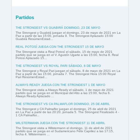
Partidos
THE STRONGEST VS GUABIRÁ DOMINGO, 23 DE MAYO
The Strongest y Guabirá juegan el domingo, 23 de mayo de 2021 en La
Paz a partir de las 15:00, jornada 9. The Strongest Aplazado 15:00
Guabirá ResúmenEstad...
REAL POTOSÍ JUEGA CON THE STRONGEST 15 DE MAYO
The Strongest visita a Real Potosí el sábado, 15 de mayo de 2021
partido que se juega en el V. Agustín Ugarte a las 15:00, fecha 8. Real
Potosí Aplazado 15...
THE STRONGEST VS ROYAL PARI SÁBADO, 8 DE MAYO
The Strongest y Royal Pari juegan el sábado, 8 de mayo de 2021 en La
Paz a partir de las 15:00, jornada 7. The Strongest Hora 15:00 Royal
Pari ResúmenEstad...
ALWAYS READY JUEGA CON THE STRONGEST 1 DE MAYO
The Strongest visita a Always Ready el sábado, 1 de mayo de 2021
partido que se juega en el Municipal del Alto a las 15:00, fecha 6.
Always Ready Aplazado ...
THE STRONGEST VS CA PALMAFLOR DOMINGO, 25 DE ABRIL
The Strongest y CA Palmaflor juegan el domingo, 25 de abril de 2021
en La Paz a partir de las 20:20, jornada 5. The Strongest Finalizado 4 -
1 CA Palmaflor...
WILSTERMANN JUEGA CON THE STRONGEST 11 DE ABRIL
The Strongest visita a Wilstermann el domingo, 11 de abril de 2021
partido que se juega en el Sudamericano Félix Caprilez a las 17:15,
fecha 4. Wilstermann ...