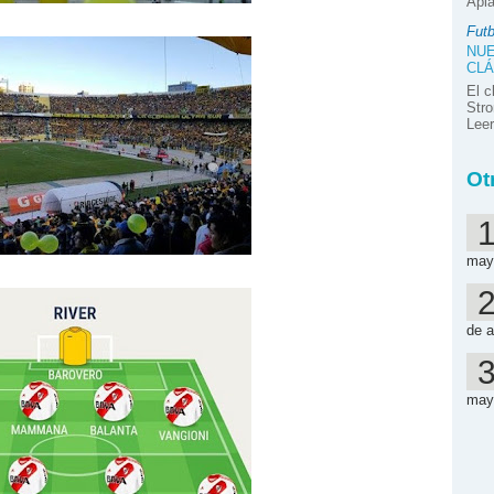
Apla
Futb
NUE
CLÁ
El c
Stro
Lee
Ot
may
de a
may