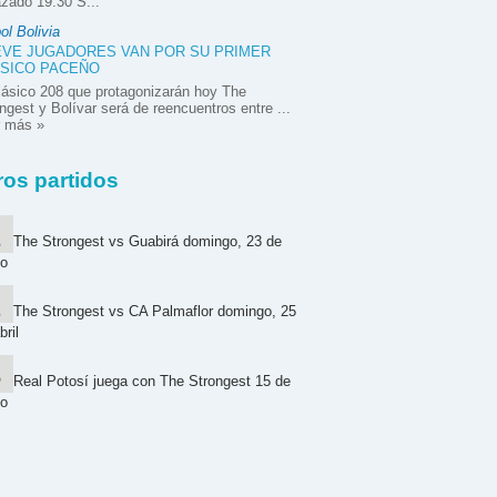
zado 19:30 S...
ol Bolivia
VE JUGADORES VAN POR SU PRIMER
SICO PACEÑO
lásico 208 que protagonizarán hoy The
ngest y Bolívar será de reencuentros entre ...
r más »
ros partidos
The Strongest vs Guabirá domingo, 23 de
o
The Strongest vs CA Palmaflor domingo, 25
bril
Real Potosí juega con The Strongest 15 de
o