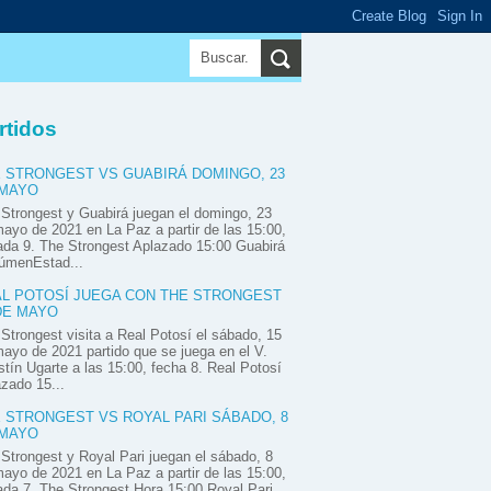
rtidos
 STRONGEST VS GUABIRÁ DOMINGO, 23
 MAYO
Strongest y Guabirá juegan el domingo, 23
ayo de 2021 en La Paz a partir de las 15:00,
ada 9. The Strongest Aplazado 15:00 Guabirá
úmenEstad...
L POTOSÍ JUEGA CON THE STRONGEST
DE MAYO
Strongest visita a Real Potosí el sábado, 15
ayo de 2021 partido que se juega en el V.
tín Ugarte a las 15:00, fecha 8. Real Potosí
zado 15...
 STRONGEST VS ROYAL PARI SÁBADO, 8
 MAYO
Strongest y Royal Pari juegan el sábado, 8
ayo de 2021 en La Paz a partir de las 15:00,
ada 7. The Strongest Hora 15:00 Royal Pari