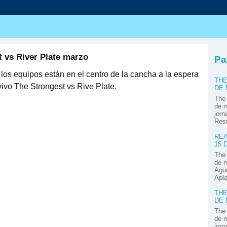
t vs River Plate marzo
Pa
 los equipos están en el centro de la cancha a la espera
THE
 vivo The Strongest vs Rive Plate.
DE
The 
de m
jorn
Res
REA
15 
The 
de m
Agus
Apla
THE
DE
The 
de m
jorn