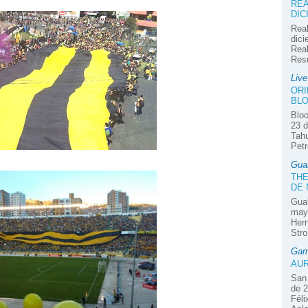
REA
DIC
Real
dici
Real
Res
Liv
ORI
BLO
Bloo
23 d
Tahu
Petr
Gua
THE
DE
Guab
mayo
Hern
Stro
Gam
AUR
San 
de 2
Féli