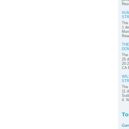
Res
ALW
STR
The 
1 de
Muni
Read
THE
DOM
The 
25 d
20:2
CA P
WIL
STR
The 
11 d
Suda
4. W
To
Gam