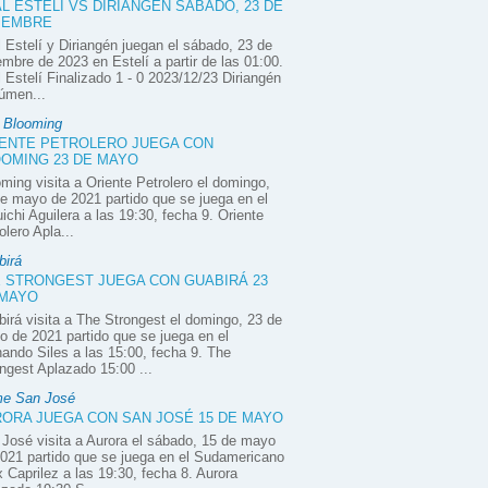
L ESTELÍ VS DIRIANGÉN SÁBADO, 23 DE
IEMBRE
 Estelí y Diriangén juegan el sábado, 23 de
embre de 2023 en Estelí a partir de las 01:00.
 Estelí Finalizado 1 - 0 2023/12/23 Diriangén
úmen...
e Blooming
ENTE PETROLERO JUEGA CON
OMING 23 DE MAYO
ming visita a Oriente Petrolero el domingo,
e mayo de 2021 partido que se juega en el
ichi Aguilera a las 19:30, fecha 9. Oriente
olero Apla...
birá
 STRONGEST JUEGA CON GUABIRÁ 23
 MAYO
irá visita a The Strongest el domingo, 23 de
 de 2021 partido que se juega en el
ando Siles a las 15:00, fecha 9. The
ngest Aplazado 15:00 ...
e San José
ORA JUEGA CON SAN JOSÉ 15 DE MAYO
José visita a Aurora el sábado, 15 de mayo
021 partido que se juega en el Sudamericano
x Caprilez a las 19:30, fecha 8. Aurora