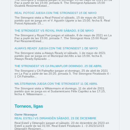
Paz a partir de las 15:00, jornada 9. The Strongest Aplazado 15:00
Guabirá ResúmenEstad...
REAL POTOSÍ JUEGA CON THE STRONGEST 15 DE MAYO
The Strongest visita a Real Potosí el sábado, 15 de mayo de 2021
partido que se juega en el V. Agustín Ugarte a las 15:00, fecha 8. Real
Potosí Aplazado 15...
THE STRONGEST VS ROYAL PARI SÁBADO, 8 DE MAYO
The Strongest y Royal Pari juegan el sábado, 8 de mayo de 2021 en La
Paz a partir de las 15:00, jornada 7. The Strongest Hora 15:00 Royal
Pari ResúmenEstad...
ALWAYS READY JUEGA CON THE STRONGEST 1 DE MAYO
The Strongest visita a Always Ready el sábado, 1 de mayo de 2021
partido que se juega en el Municipal del Alto a las 15:00, fecha 6.
Always Ready Aplazado ...
THE STRONGEST VS CA PALMAFLOR DOMINGO, 25 DE ABRIL
The Strongest y CA Palmaflor juegan el domingo, 25 de abril de 2021
en La Paz a partir de las 20:20, jornada 5. The Strongest Finalizado 4 -
1 CA Palmaflor...
WILSTERMANN JUEGA CON THE STRONGEST 11 DE ABRIL
The Strongest visita a Wilstermann el domingo, 11 de abril de 2021
partido que se juega en el Sudamericano Félix Caprilez a las 17:15,
fecha 4. Wilstermann ...
Torneos, ligas
Game Nicaragua
REAL ESTELÍ VS DIRIANGÉN SÁBADO, 23 DE DICIEMBRE
Real Estelí y Diriangén juegan el sábado, 23 de diciembre de 2023 en
Estelí a partir de las 01:00. Real Estelí Finalizado 1 - 0 2023/12/23
Diriangén Resúmen...