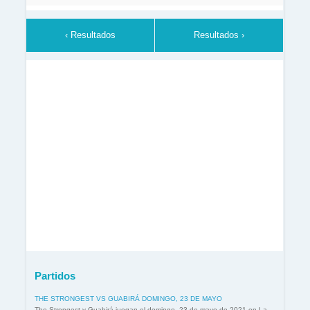
‹ Resultados
Resultados ›
Partidos
THE STRONGEST VS GUABIRÁ DOMINGO, 23 DE MAYO
The Strongest y Guabirá juegan el domingo, 23 de mayo de 2021 en La