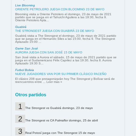
Live Blooming
ORIENTE PETROLERO JUEGA CON BLOOMING 23 DE MAYO
Blooming visita a Oriente Petrolero el domingo, 23 de mayo de 2021
partido que se juega en el Tahuichi Aguilera a las 19:30, fecha 9.
Oriente Petrolero Apla...
Guabirá
THE STRONGEST JUEGA CON GUABIRÁ 23 DE MAYO
Guabirá visita a The Strongest el domingo, 23 de mayo de 2021 partido
que se juega en el Hernando Siles a las 15:00, fecha 9. The Strongest
Aplazado 15:00 ...
Game San José
AURORA JUEGA CON SAN JOSÉ 15 DE MAYO
San José visita a Aurora el sábado, 15 de mayo de 2021 partido que se
juega en el Sudamericano Félix Caprilez a las 19:30, fecha 8. Aurora
Aplazado 19:30 S...
Futbol Bolivia
NUEVE JUGADORES VAN POR SU PRIMER CLÁSICO PACEÑO
El clásico 208 que protagonizarán hoy The Strongest y Bolívar será de
reencuentros entre ... Leer más »
Otros partidos
The Strongest vs Guabirá domingo, 23 de mayo
The Strongest vs CA Palmaflor domingo, 25 de abril
Real Potosí juega con The Strongest 15 de mayo