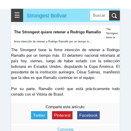
▶
▼
Partidos
☰
Strongest Bolivar
✎
▼
Otros
The
The Strongest quiere retener a Rodrigo Ramallo
Strongest
tiene la
firme intención de retener a Rodrigo Ramallo por un tiempo m...
The Strongest tiene la firme intención de retener a Rodrigo
Ramallo por un tiempo más. El delantero nacional retornará al
país hoy, viernes, luego de haber estado con la selección
boliviana en Estados Unidos, disputando la Copa América. El
presidente de la institución aurinegra, César Salinas, manifestó
que la idea es que Ramallo continúe en el equipo.
Por su parte, Ramallo contó que está prácticamente todo
cerrado con el Vitória de Brasil.
Comparte este artículo:
Twitter
Pinterest
Facebook
Comentar