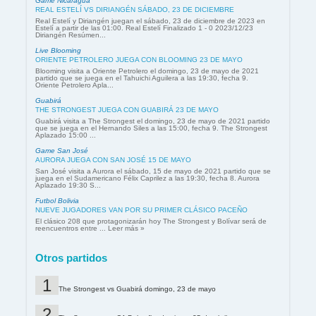
Game Nicaragua
REAL ESTELÍ VS DIRIANGÉN SÁBADO, 23 DE DICIEMBRE
Real Estelí y Diriangén juegan el sábado, 23 de diciembre de 2023 en
Estelí a partir de las 01:00. Real Estelí Finalizado 1 - 0 2023/12/23
Diriangén Resúmen...
Live Blooming
ORIENTE PETROLERO JUEGA CON BLOOMING 23 DE MAYO
Blooming visita a Oriente Petrolero el domingo, 23 de mayo de 2021
partido que se juega en el Tahuichi Aguilera a las 19:30, fecha 9.
Oriente Petrolero Apla...
Guabirá
THE STRONGEST JUEGA CON GUABIRÁ 23 DE MAYO
Guabirá visita a The Strongest el domingo, 23 de mayo de 2021 partido
que se juega en el Hernando Siles a las 15:00, fecha 9. The Strongest
Aplazado 15:00 ...
Game San José
AURORA JUEGA CON SAN JOSÉ 15 DE MAYO
San José visita a Aurora el sábado, 15 de mayo de 2021 partido que se
juega en el Sudamericano Félix Caprilez a las 19:30, fecha 8. Aurora
Aplazado 19:30 S...
Futbol Bolivia
NUEVE JUGADORES VAN POR SU PRIMER CLÁSICO PACEÑO
El clásico 208 que protagonizarán hoy The Strongest y Bolívar será de
reencuentros entre ... Leer más »
Otros partidos
The Strongest vs Guabirá domingo, 23 de mayo