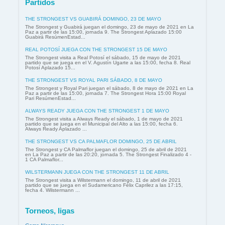
Partidos
THE STRONGEST VS GUABIRÁ DOMINGO, 23 DE MAYO
The Strongest y Guabirá juegan el domingo, 23 de mayo de 2021 en La
Paz a partir de las 15:00, jornada 9. The Strongest Aplazado 15:00
Guabirá ResúmenEstad...
REAL POTOSÍ JUEGA CON THE STRONGEST 15 DE MAYO
The Strongest visita a Real Potosí el sábado, 15 de mayo de 2021
partido que se juega en el V. Agustín Ugarte a las 15:00, fecha 8. Real
Potosí Aplazado 15...
THE STRONGEST VS ROYAL PARI SÁBADO, 8 DE MAYO
The Strongest y Royal Pari juegan el sábado, 8 de mayo de 2021 en La
Paz a partir de las 15:00, jornada 7. The Strongest Hora 15:00 Royal
Pari ResúmenEstad...
ALWAYS READY JUEGA CON THE STRONGEST 1 DE MAYO
The Strongest visita a Always Ready el sábado, 1 de mayo de 2021
partido que se juega en el Municipal del Alto a las 15:00, fecha 6.
Always Ready Aplazado ...
THE STRONGEST VS CA PALMAFLOR DOMINGO, 25 DE ABRIL
The Strongest y CA Palmaflor juegan el domingo, 25 de abril de 2021
en La Paz a partir de las 20:20, jornada 5. The Strongest Finalizado 4 -
1 CA Palmaflor...
WILSTERMANN JUEGA CON THE STRONGEST 11 DE ABRIL
The Strongest visita a Wilstermann el domingo, 11 de abril de 2021
partido que se juega en el Sudamericano Félix Caprilez a las 17:15,
fecha 4. Wilstermann ...
Torneos, ligas