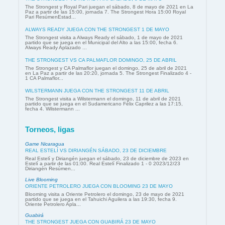
The Strongest y Royal Pari juegan el sábado, 8 de mayo de 2021 en La
Paz a partir de las 15:00, jornada 7. The Strongest Hora 15:00 Royal
Pari ResúmenEstad...
ALWAYS READY JUEGA CON THE STRONGEST 1 DE MAYO
The Strongest visita a Always Ready el sábado, 1 de mayo de 2021
partido que se juega en el Municipal del Alto a las 15:00, fecha 6.
Always Ready Aplazado ...
THE STRONGEST VS CA PALMAFLOR DOMINGO, 25 DE ABRIL
The Strongest y CA Palmaflor juegan el domingo, 25 de abril de 2021
en La Paz a partir de las 20:20, jornada 5. The Strongest Finalizado 4 -
1 CA Palmaflor...
WILSTERMANN JUEGA CON THE STRONGEST 11 DE ABRIL
The Strongest visita a Wilstermann el domingo, 11 de abril de 2021
partido que se juega en el Sudamericano Félix Caprilez a las 17:15,
fecha 4. Wilstermann ...
Torneos, ligas
Game Nicaragua
REAL ESTELÍ VS DIRIANGÉN SÁBADO, 23 DE DICIEMBRE
Real Estelí y Diriangén juegan el sábado, 23 de diciembre de 2023 en
Estelí a partir de las 01:00. Real Estelí Finalizado 1 - 0 2023/12/23
Diriangén Resúmen...
Live Blooming
ORIENTE PETROLERO JUEGA CON BLOOMING 23 DE MAYO
Blooming visita a Oriente Petrolero el domingo, 23 de mayo de 2021
partido que se juega en el Tahuichi Aguilera a las 19:30, fecha 9.
Oriente Petrolero Apla...
Guabirá
THE STRONGEST JUEGA CON GUABIRÁ 23 DE MAYO