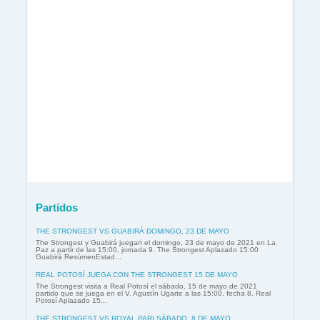
Partidos
THE STRONGEST VS GUABIRÁ DOMINGO, 23 DE MAYO
The Strongest y Guabirá juegan el domingo, 23 de mayo de 2021 en La
Paz a partir de las 15:00, jornada 9. The Strongest Aplazado 15:00
Guabirá ResúmenEstad...
REAL POTOSÍ JUEGA CON THE STRONGEST 15 DE MAYO
The Strongest visita a Real Potosí el sábado, 15 de mayo de 2021
partido que se juega en el V. Agustín Ugarte a las 15:00, fecha 8. Real
Potosí Aplazado 15...
THE STRONGEST VS ROYAL PARI SÁBADO, 8 DE MAYO