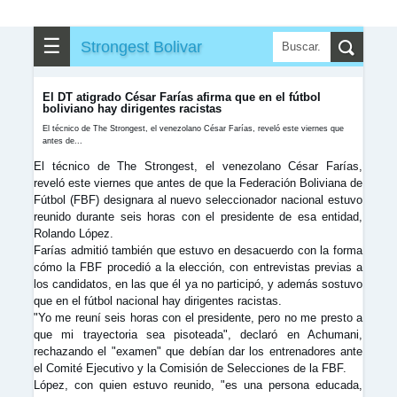
▶
▼
Partidos
☰
Strongest Bolivar
✎
▼
Otros
El DT atigrado César Farías afirma que en el fútbol
boliviano hay dirigentes racistas
El técnico de The Strongest, el venezolano César Farías, reveló este viernes que
antes de...
El técnico de The Strongest, el venezolano César Farías,
reveló este viernes que antes de que la Federación Boliviana de
Fútbol (FBF) designara al nuevo seleccionador nacional estuvo
reunido durante seis horas con el presidente de esa entidad,
Rolando López.
Farías admitió también que estuvo en desacuerdo con la forma
cómo la FBF procedió a la elección, con entrevistas previas a
los candidatos, en las que él ya no participó, y además sostuvo
que en el fútbol nacional hay dirigentes racistas.
"Yo me reuní seis horas con el presidente, pero no me presto a
que mi trayectoria sea pisoteada", declaró en Achumani,
rechazando el "examen" que debían dar los entrenadores ante
el Comité Ejecutivo y la Comisión de Selecciones de la FBF.
López, con quien estuvo reunido, "es una persona educada,