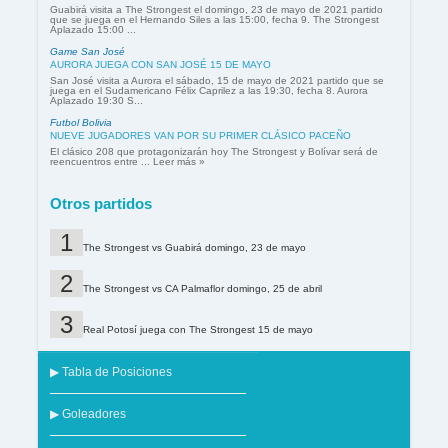
Guabirá visita a The Strongest el domingo, 23 de mayo de 2021 partido
que se juega en el Hernando Siles a las 15:00, fecha 9. The Strongest
Aplazado 15:00 ...
Game San José
AURORA JUEGA CON SAN JOSÉ 15 DE MAYO
San José visita a Aurora el sábado, 15 de mayo de 2021 partido que se
juega en el Sudamericano Félix Caprilez a las 19:30, fecha 8. Aurora
Aplazado 19:30 S...
Futbol Bolivia
NUEVE JUGADORES VAN POR SU PRIMER CLÁSICO PACEÑO
El clásico 208 que protagonizarán hoy The Strongest y Bolívar será de
reencuentros entre ... Leer más »
Otros partidos
The Strongest vs Guabirá domingo, 23 de mayo
The Strongest vs CA Palmaflor domingo, 25 de abril
Real Potosí juega con The Strongest 15 de mayo
▶ Tabla de Posiciones
▶ Goleadores