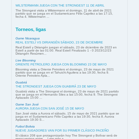
WILSTERMANN JUEGA CON THE STRONGEST 11 DE ABRIL
The Strongest visita a Wilstermann el domingo, 11 de abril de 2021
partido que se juega en el Sudamericano Félix Caprilez a las 17:15,
fecha 4. Wilstermann ...
Torneos, ligas
Game Nicaragua
REAL ESTELÍ VS DIRIANGÉN SÁBADO, 23 DE DICIEMBRE
Real Estelí y Diriangén juegan el sábado, 23 de diciembre de 2023 en
Estelí a partir de las 01:00. Real Estelí Finalizado 1 - 0 2023/12/23
Diriangén Resúmen...
Live Blooming
ORIENTE PETROLERO JUEGA CON BLOOMING 23 DE MAYO
Blooming visita a Oriente Petrolero el domingo, 23 de mayo de 2021
partido que se juega en el Tahuichi Aguilera a las 19:30, fecha 9.
Oriente Petrolero Apla...
Guabirá
THE STRONGEST JUEGA CON GUABIRÁ 23 DE MAYO
Guabirá visita a The Strongest el domingo, 23 de mayo de 2021 partido
que se juega en el Hernando Siles a las 15:00, fecha 9. The Strongest
Aplazado 15:00 ...
Game San José
AURORA JUEGA CON SAN JOSÉ 15 DE MAYO
San José visita a Aurora el sábado, 15 de mayo de 2021 partido que se
juega en el Sudamericano Félix Caprilez a las 19:30, fecha 8. Aurora
Aplazado 19:30 S...
Futbol Bolivia
NUEVE JUGADORES VAN POR SU PRIMER CLÁSICO PACEÑO
El clásico 208 que protagonizarán hoy The Strongest y Bolívar será de
reencuentros entre ... Leer más »