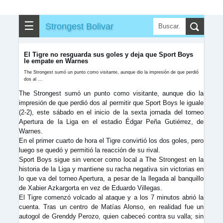
✎
▼
Otros
☰
Strongest Bolivar
El Tigre no resguarda sus goles y deja que Sport Boys
le empate en Warnes
The Strongest sumó un punto como visitante, aunque dio la impresión de que perdió
dos al ...
The Strongest sumó un punto como visitante, aunque dio la
impresión de que perdió dos al permitir que Sport Boys le iguale
(2-2), este sábado en el inicio de la sexta jornada del torneo
Apertura de la Liga en el estadio Édgar Peña Gutiérrez, de
Warnes.
En el primer cuarto de hora el Tigre convirtió los dos goles, pero
luego se quedó y permitió la reacción de su rival.
Sport Boys sigue sin vencer como local a The Strongest en la
historia de la Liga y mantiene su racha negativa sin victorias en
lo que va del torneo Apertura, a pesar de la llegada al banquillo
de Xabier Azkargorta en vez de Eduardo Villegas.
El Tigre comenzó volcado al ataque y a los 7 minutos abrió la
cuenta. Tras un centro de Matías Alonso, en realidad fue un
autogol de Grenddy Perozo, quien cabeceó contra su valla; sin