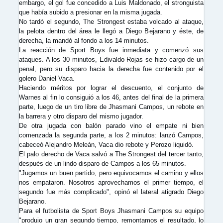
embargo, el gol fue concedido a Luis Maldonado, el stronguista
que había subido a presionar en la misma jugada.
No tardó el segundo, The Strongest estaba volcado al ataque,
la pelota dentro del área le llegó a Diego Bejarano y éste, de
derecha, la mandó al fondo a los 14 minutos.
La reacción de Sport Boys fue inmediata y comenzó sus
ataques. A los 30 minutos, Edivaldo Rojas se hizo cargo de un
penal, pero su disparo hacia la derecha fue contenido por el
golero Daniel Vaca.
Haciendo méritos por lograr el descuento, el conjunto de
Warnes al fin lo consiguió a los 46, antes del final de la primera
parte, luego de un tiro libre de Jhasmani Campos, un rebote en
la barrera y otro disparo del mismo jugador.
De otra jugada con balón parado vino el empate ni bien
comenzada la segunda parte, a los 2 minutos: lanzó Campos,
cabeceó Alejandro Meleán, Vaca dio rebote y Perozo liquidó.
El palo derecho de Vaca salvó a The Strongest del tercer tanto,
después de un lindo disparo de Campos a los 65 minutos.
"Jugamos un buen partido, pero equivocamos el camino y ellos
nos empataron. Nosotros aprovechamos el primer tiempo, el
segundo fue más complicado", opinó el lateral atigrado Diego
Bejarano.
Para el futbolista de Sport Boys Jhasmani Campos su equipo
"produjo un gran segundo tiempo, remontamos el resultado, lo