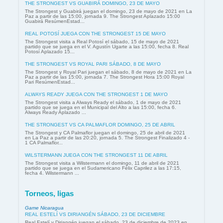
THE STRONGEST VS GUABIRÁ DOMINGO, 23 DE MAYO
The Strongest y Guabirá juegan el domingo, 23 de mayo de 2021 en La
Paz a partir de las 15:00, jornada 9. The Strongest Aplazado 15:00
Guabirá ResúmenEstad...
REAL POTOSÍ JUEGA CON THE STRONGEST 15 DE MAYO
The Strongest visita a Real Potosí el sábado, 15 de mayo de 2021
partido que se juega en el V. Agustín Ugarte a las 15:00, fecha 8. Real
Potosí Aplazado 15...
THE STRONGEST VS ROYAL PARI SÁBADO, 8 DE MAYO
The Strongest y Royal Pari juegan el sábado, 8 de mayo de 2021 en La
Paz a partir de las 15:00, jornada 7. The Strongest Hora 15:00 Royal
Pari ResúmenEstad...
ALWAYS READY JUEGA CON THE STRONGEST 1 DE MAYO
The Strongest visita a Always Ready el sábado, 1 de mayo de 2021
partido que se juega en el Municipal del Alto a las 15:00, fecha 6.
Always Ready Aplazado ...
THE STRONGEST VS CA PALMAFLOR DOMINGO, 25 DE ABRIL
The Strongest y CA Palmaflor juegan el domingo, 25 de abril de 2021
en La Paz a partir de las 20:20, jornada 5. The Strongest Finalizado 4 -
1 CA Palmaflor...
WILSTERMANN JUEGA CON THE STRONGEST 11 DE ABRIL
The Strongest visita a Wilstermann el domingo, 11 de abril de 2021
partido que se juega en el Sudamericano Félix Caprilez a las 17:15,
fecha 4. Wilstermann ...
Torneos, ligas
Game Nicaragua
REAL ESTELÍ VS DIRIANGÉN SÁBADO, 23 DE DICIEMBRE
Real Estelí y Diriangén juegan el sábado, 23 de diciembre de 2023 en