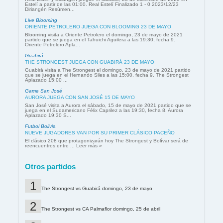
Estelí a partir de las 01:00. Real Estelí Finalizado 1 - 0 2023/12/23
Diriangén Resúmen...
Live Blooming
ORIENTE PETROLERO JUEGA CON BLOOMING 23 DE MAYO
Blooming visita a Oriente Petrolero el domingo, 23 de mayo de 2021
partido que se juega en el Tahuichi Aguilera a las 19:30, fecha 9.
Oriente Petrolero Apla...
Guabirá
THE STRONGEST JUEGA CON GUABIRÁ 23 DE MAYO
Guabirá visita a The Strongest el domingo, 23 de mayo de 2021 partido
que se juega en el Hernando Siles a las 15:00, fecha 9. The Strongest
Aplazado 15:00 ...
Game San José
AURORA JUEGA CON SAN JOSÉ 15 DE MAYO
San José visita a Aurora el sábado, 15 de mayo de 2021 partido que se
juega en el Sudamericano Félix Caprilez a las 19:30, fecha 8. Aurora
Aplazado 19:30 S...
Futbol Bolivia
NUEVE JUGADORES VAN POR SU PRIMER CLÁSICO PACEÑO
El clásico 208 que protagonizarán hoy The Strongest y Bolívar será de
reencuentros entre ... Leer más »
Otros partidos
The Strongest vs Guabirá domingo, 23 de mayo
The Strongest vs CA Palmaflor domingo, 25 de abril