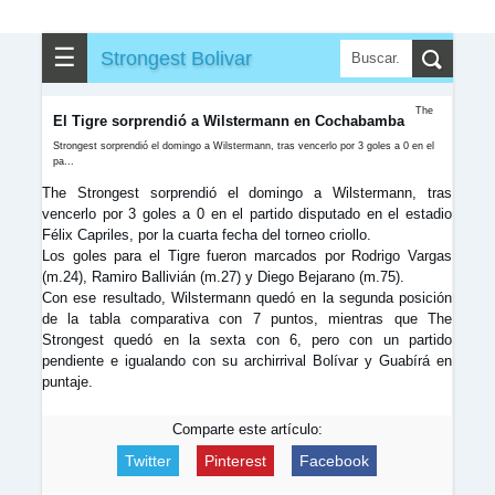
▶
▼
Partidos
☰
Strongest Bolivar
✎
▼
Otros
The
El Tigre sorprendió a Wilstermann en Cochabamba
Strongest sorprendió el domingo a Wilstermann, tras vencerlo por 3 goles a 0 en el
pa...
The Strongest sorprendió el domingo a Wilstermann, tras
vencerlo por 3 goles a 0 en el partido disputado en el estadio
Félix Capriles, por la cuarta fecha del torneo criollo.
Los goles para el Tigre fueron marcados por Rodrigo Vargas
(m.24), Ramiro Ballivián (m.27) y Diego Bejarano (m.75).
Con ese resultado, Wilstermann quedó en la segunda posición
de la tabla comparativa con 7 puntos, mientras que The
Strongest quedó en la sexta con 6, pero con un partido
pendiente e igualando con su archirrival Bolívar y Guabírá en
puntaje.
Comparte este artículo:
Twitter
Pinterest
Facebook