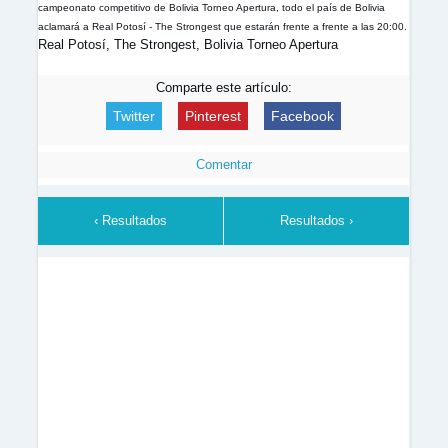
campeonato competitivo de Bolivia Torneo Apertura, todo el país de Bolivia
aclamará a Real Potosí - The Strongest que estarán frente a frente a las 20:00.
Real Potosí, The Strongest, Bolivia Torneo Apertura
Comparte este artículo:
Twitter
Pinterest
Facebook
Comentar
‹ Resultados
Resultados ›