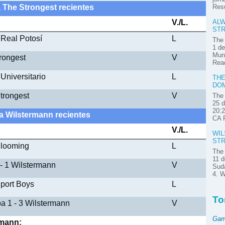
a The Strongest recientes
Res
V./L.
ALW
STR
 Real Potosí
L
The 
1 de
Muni
trongest
V
Read
 Universitario
L
THE
DOM
trongest
V
The 
25 d
20:2
ia Wilstermann recientes
CA P
V./L.
WIL
STR
Blooming
L
The 
11 d
 - 1 Wilstermann
V
Suda
4. W
Sport Boys
L
To
ba 1 - 3 Wilstermann
V
Gam
rmann: