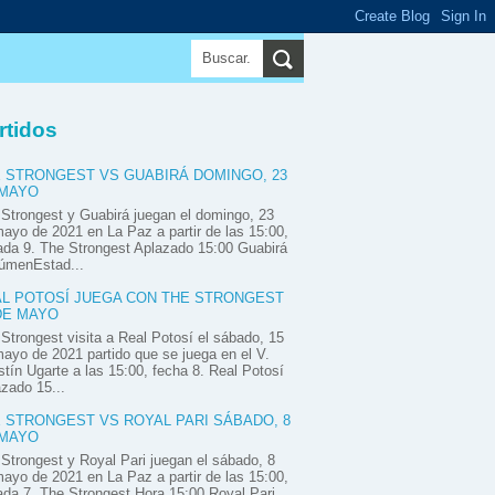
▼
▼
▼
rtidos
 STRONGEST VS GUABIRÁ DOMINGO, 23
 MAYO
Strongest y Guabirá juegan el domingo, 23
ayo de 2021 en La Paz a partir de las 15:00,
ada 9. The Strongest Aplazado 15:00 Guabirá
úmenEstad...
L POTOSÍ JUEGA CON THE STRONGEST
DE MAYO
Strongest visita a Real Potosí el sábado, 15
ayo de 2021 partido que se juega en el V.
tín Ugarte a las 15:00, fecha 8. Real Potosí
zado 15...
 STRONGEST VS ROYAL PARI SÁBADO, 8
 MAYO
Strongest y Royal Pari juegan el sábado, 8
ayo de 2021 en La Paz a partir de las 15:00,
ada 7. The Strongest Hora 15:00 Royal Pari