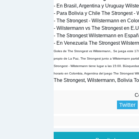
- En Brasil, Argentina y Uruguay Wilst
- Para Bolivia y Chile The Strongest -
- The Strongest - Wilstermann en Colo
- Wilstermann vs The Strongest en E.U
- The Strongest Wilstermann en España
- En Venezuela The Strongest Wilsterm
Goles de The Strongest vs Wilstermann,. Se juega este 17/
propio de La Paz, The Strongest junto a Wilstermann partido
Strongest - Wilstermann tiene lugar a las 15:00. Búsquedas
horario en Colombia, Argentina del juego The Strongest Wi
The Strongest, Wilstermann, Bolivia T
Co
Twitter