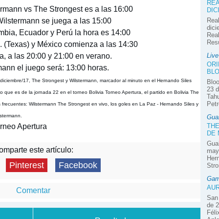
REA
ermann vs The Strongest es a las 16:00
DIC
 Wilstermann se juega a las 15:00
Real
dici
mbia, Ecuador y Perú la hora es 14:00
Real
Res
. (Texas) y México comienza a las 14:30
, a las 20:00 y 21:00 en verano.
Liv
ORI
ann el juego será: 13:00 horas.
BLO
diciembre/17, The Strongest y Wilstermann, marcador al minuto en el Hernando Siles
Bloo
23 d
 que es de la jornada 22 en el torneo Bolivia Torneo Apertura, el partido en Bolivia The
Tahu
Petr
 frecuentes: Wilstermann The Strongest en vivo, los goles en La Paz - Hernando Siles y
lstermann.
Gua
orneo Apertura
THE
DE
Guab
mparte este artículo:
mayo
Hern
Pinterest
Facebook
Stro
Gam
AUR
Comentar
San 
de 2
Féli