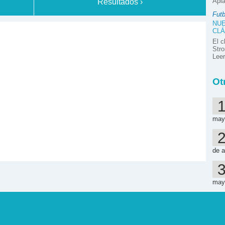
Apla
Resultados ›
Futb
NUE
CLÁ
El c
Stro
Lee
Ot
may
de a
may