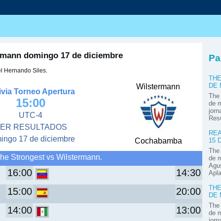
s
ermann domingo 17 de diciembre
Pa
el Hernando Siles.
THE
Wilstermann
DE
ivia Torneo Apertura
The 
15:00
de m
jorn
UTC-4
Res
ER RESULTADOS
REA
ingo 17 de diciembre
Cochabamba
15 
The 
he Strongest vs Wilstermann.
de m
Agus
16:00
14:30
Apla
THE
15:00
20:00
DE
The 
14:00
13:00
de m
jorn