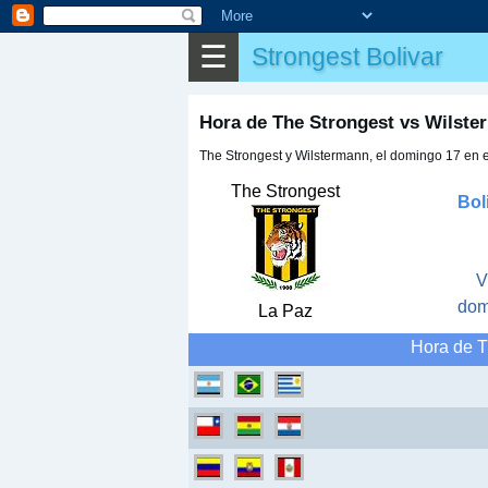
⌕
Buscar
☰
Strongest Bolivar
▶
Partido
✎
Otros
Hora de The Strongest vs Wilst
The Strongest y Wilstermann, el domingo 17 en 
The Strongest
Bol
V
dom
La Paz
Hora de T