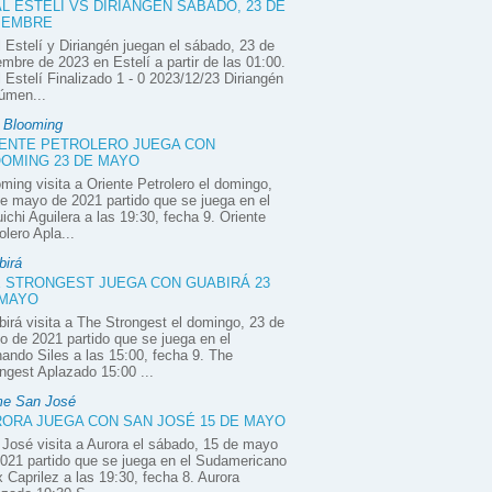
L ESTELÍ VS DIRIANGÉN SÁBADO, 23 DE
IEMBRE
 Estelí y Diriangén juegan el sábado, 23 de
embre de 2023 en Estelí a partir de las 01:00.
 Estelí Finalizado 1 - 0 2023/12/23 Diriangén
úmen...
e Blooming
ENTE PETROLERO JUEGA CON
OMING 23 DE MAYO
ming visita a Oriente Petrolero el domingo,
e mayo de 2021 partido que se juega en el
ichi Aguilera a las 19:30, fecha 9. Oriente
olero Apla...
birá
 STRONGEST JUEGA CON GUABIRÁ 23
 MAYO
irá visita a The Strongest el domingo, 23 de
 de 2021 partido que se juega en el
ando Siles a las 15:00, fecha 9. The
ngest Aplazado 15:00 ...
e San José
ORA JUEGA CON SAN JOSÉ 15 DE MAYO
José visita a Aurora el sábado, 15 de mayo
021 partido que se juega en el Sudamericano
x Caprilez a las 19:30, fecha 8. Aurora