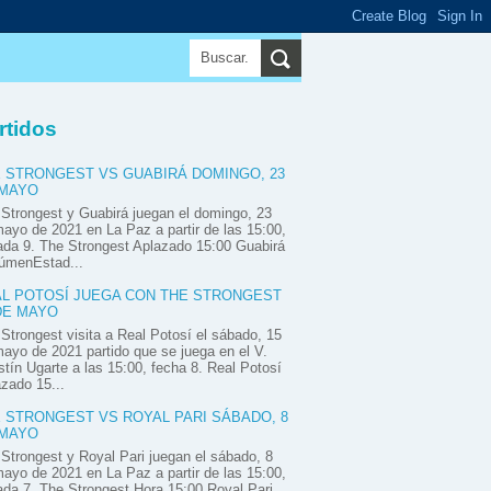
▼
▼
▼
rtidos
 STRONGEST VS GUABIRÁ DOMINGO, 23
 MAYO
Strongest y Guabirá juegan el domingo, 23
ayo de 2021 en La Paz a partir de las 15:00,
ada 9. The Strongest Aplazado 15:00 Guabirá
úmenEstad...
L POTOSÍ JUEGA CON THE STRONGEST
DE MAYO
Strongest visita a Real Potosí el sábado, 15
ayo de 2021 partido que se juega en el V.
tín Ugarte a las 15:00, fecha 8. Real Potosí
zado 15...
 STRONGEST VS ROYAL PARI SÁBADO, 8
 MAYO
Strongest y Royal Pari juegan el sábado, 8
ayo de 2021 en La Paz a partir de las 15:00,
ada 7. The Strongest Hora 15:00 Royal Pari