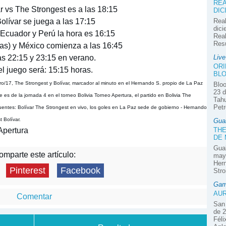
REA
ar vs The Strongest es a las 18:15
DIC
Bolívar se juega a las 17:15
Real
dici
 Ecuador y Perú la hora es 16:15
Real
Res
xas) y México comienza a las 16:45
as 22:15 y 23:15 en verano.
Liv
ORI
l juego será: 15:15 horas.
BLO
ro/17, The Strongest y Bolívar, marcador al minuto en el Hernando S. propio de La Paz
Bloo
23 d
 es de la jornada 4 en el torneo Bolivia Torneo Apertura, el partido en Bolivia The
Tahu
Petr
cuentes: Bolívar The Strongest en vivo, los goles en La Paz sede de gobierno - Hernando
 Bolívar.
Gua
Apertura
THE
DE
Guab
mparte este artículo:
mayo
Hern
Pinterest
Facebook
Stro
Gam
AUR
Comentar
San 
de 2
Féli