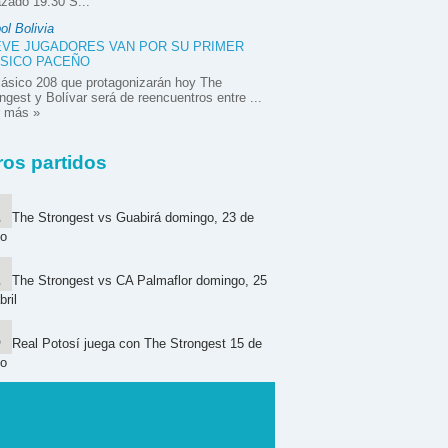
zado 19:30 S...
ol Bolivia
VE JUGADORES VAN POR SU PRIMER
SICO PACEÑO
lásico 208 que protagonizarán hoy The
ngest y Bolívar será de reencuentros entre ...
r más »
ros partidos
The Strongest vs Guabirá domingo, 23 de
o
The Strongest vs CA Palmaflor domingo, 25
bril
Real Potosí juega con The Strongest 15 de
o