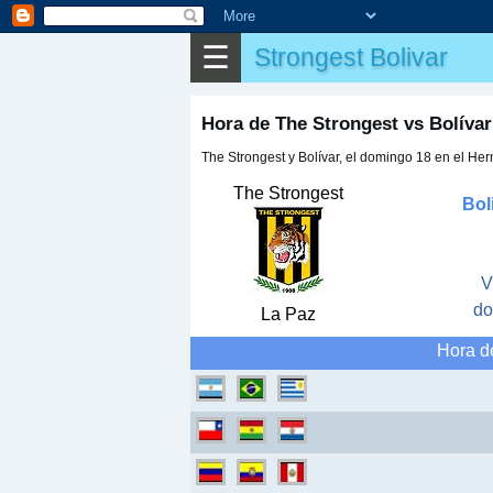
⌕
Buscar
☰
Strongest Bolivar
▶
Partido
✎
Otros
Hora de The Strongest vs Bolíva
The Strongest y Bolívar, el domingo 18 en el Her
The Strongest
Bol
V
do
La Paz
Hora de