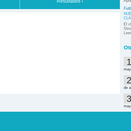
Apla
Resultados ›
Futb
NUE
CLÁ
El c
Stro
Lee
Ot
may
de a
may