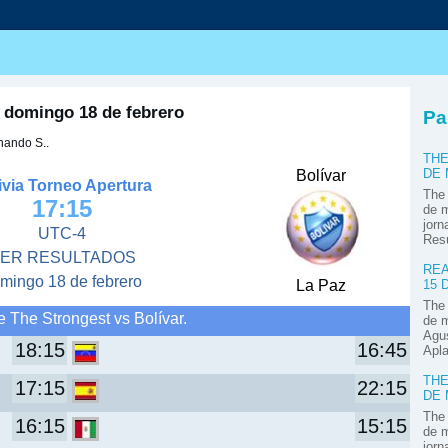
s
r domingo 18 de febrero
Pa
nando S..
THE
Bolívar
DE
ivia Torneo Apertura
The 
17:15
de m
jorn
UTC-4
Res
ER RESULTADOS
REA
mingo 18 de febrero
La Paz
15 
The 
 The Strongest vs Bolívar.
de m
Agus
18:15
16:45
Apla
THE
17:15
22:15
DE
The 
16:15
15:15
de m
jorn