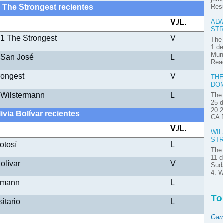
a The Strongest recientes
Res
V./L.
ALW
STR
 1 The Strongest
V
The 
1 de
Muni
1 San José
L
Read
rongest
V
THE
DOM
2 Wilstermann
L
The 
25 d
20:2
ivia Bolívar recientes
CA P
V./L.
WIL
STR
otosí
L
The 
11 d
Bolívar
V
Suda
4. W
ermann
L
To
sitario
L
Gam
: