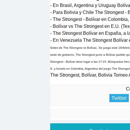
- En Brasil, Argentina y Uruguay Bolív
- Para Bolivia y Chile The Strongest - 
- The Strongest - Bolívar en Colombia,
- Bolívar vs The Strongest en E.U. (Te
- The Strongest Bolívar en España, a l
- En Venezuela The Strongest Bolívar e
Goles de The Strongest vs Bolívar,. Se juega este 18/febre
sede de gobierno, The Strongest junto a Bolívar partido que
Strongest - Bolívar tiene lugar a las 17:15. Búsquedas fre
S. y horario en Colombia, Argentina del juego The Strongest
The Strongest, Bolívar, Bolivia Torneo 
Co
Twitter