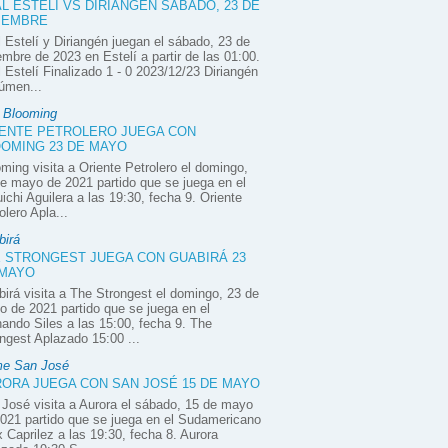
L ESTELÍ VS DIRIANGÉN SÁBADO, 23 DE
IEMBRE
 Estelí y Diriangén juegan el sábado, 23 de
embre de 2023 en Estelí a partir de las 01:00.
 Estelí Finalizado 1 - 0 2023/12/23 Diriangén
úmen...
e Blooming
ENTE PETROLERO JUEGA CON
OMING 23 DE MAYO
ming visita a Oriente Petrolero el domingo,
e mayo de 2021 partido que se juega en el
ichi Aguilera a las 19:30, fecha 9. Oriente
olero Apla...
birá
 STRONGEST JUEGA CON GUABIRÁ 23
 MAYO
irá visita a The Strongest el domingo, 23 de
 de 2021 partido que se juega en el
ando Siles a las 15:00, fecha 9. The
ngest Aplazado 15:00 ...
e San José
ORA JUEGA CON SAN JOSÉ 15 DE MAYO
José visita a Aurora el sábado, 15 de mayo
021 partido que se juega en el Sudamericano
x Caprilez a las 19:30, fecha 8. Aurora