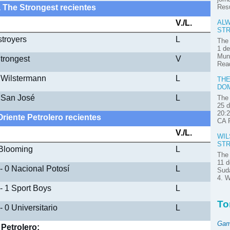
a The Strongest recientes
Res
V./L.
ALW
STR
stroyers
L
The 
1 de
Muni
trongest
V
Read
1 Wilstermann
L
THE
DOM
2 San José
L
The 
25 d
20:2
Oriente Petrolero recientes
CA P
V./L.
WIL
STR
 Blooming
L
The 
11 d
 - 0 Nacional Potosí
L
Suda
4. W
 - 1 Sport Boys
L
To
- 0 Universitario
L
Gam
 Petrolero: