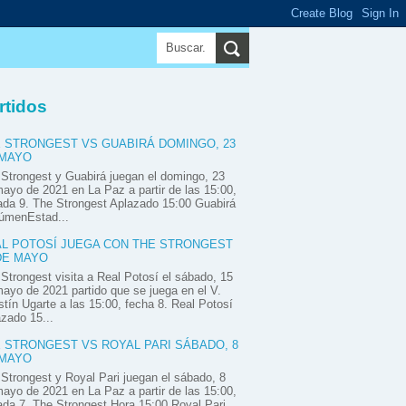
▼
▼
▼
rtidos
 STRONGEST VS GUABIRÁ DOMINGO, 23
 MAYO
Strongest y Guabirá juegan el domingo, 23
ayo de 2021 en La Paz a partir de las 15:00,
ada 9. The Strongest Aplazado 15:00 Guabirá
úmenEstad...
L POTOSÍ JUEGA CON THE STRONGEST
DE MAYO
Strongest visita a Real Potosí el sábado, 15
ayo de 2021 partido que se juega en el V.
tín Ugarte a las 15:00, fecha 8. Real Potosí
zado 15...
 STRONGEST VS ROYAL PARI SÁBADO, 8
 MAYO
Strongest y Royal Pari juegan el sábado, 8
ayo de 2021 en La Paz a partir de las 15:00,
ada 7. The Strongest Hora 15:00 Royal Pari