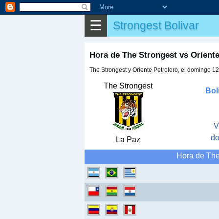
⌕
Buscar
☰
Strongest Bolivar
▶
Partido
✎
Otros
Hora de The Strongest vs Orient
The Strongest y Oriente Petrolero, el domingo 12
The Strongest
Bol
V
do
La Paz
Hora de The 