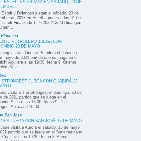
L ESTELÍ VS DIRIANGÉN SÁBADO, 23 DE
IEMBRE
 Estelí y Diriangén juegan el sábado, 23 de
embre de 2023 en Estelí a partir de las 01:00.
 Estelí Finalizado 1 - 0 2023/12/23 Diriangén
úmen...
e Blooming
ENTE PETROLERO JUEGA CON
OMING 23 DE MAYO
ming visita a Oriente Petrolero el domingo,
e mayo de 2021 partido que se juega en el
ichi Aguilera a las 19:30, fecha 9. Oriente
olero Apla...
birá
 STRONGEST JUEGA CON GUABIRÁ 23
 MAYO
irá visita a The Strongest el domingo, 23 de
 de 2021 partido que se juega en el
ando Siles a las 15:00, fecha 9. The
ngest Aplazado 15:00 ...
e San José
ORA JUEGA CON SAN JOSÉ 15 DE MAYO
José visita a Aurora el sábado, 15 de mayo
021 partido que se juega en el Sudamericano
x Caprilez a las 19:30, fecha 8. Aurora