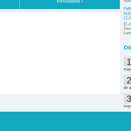
Apla
Resultados ›
Futb
NUE
CLÁ
El c
Stro
Lee
Ot
may
de a
may