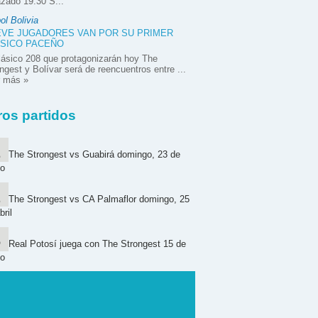
zado 19:30 S...
ol Bolivia
VE JUGADORES VAN POR SU PRIMER
SICO PACEÑO
lásico 208 que protagonizarán hoy The
ngest y Bolívar será de reencuentros entre ...
r más »
ros partidos
The Strongest vs Guabirá domingo, 23 de
o
The Strongest vs CA Palmaflor domingo, 25
bril
Real Potosí juega con The Strongest 15 de
o