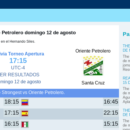
s
e Petrolero domingo 12 de agosto
Pa
 en el Hernando Siles.
THE
Oriente Petrolero
DE
ivia Torneo Apertura
The 
17:15
de m
jorn
UTC-4
Res
ER RESULTADOS
REA
mingo 12 de agosto
Santa Cruz
15 
The 
Strongest vs Oriente Petrolero.
de m
Agus
18:15
16:45
Apla
THE
17:15
22:15
DE
The 
16:15
15:15
de m
jorn