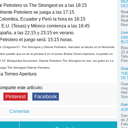
REA
te Petrolero vs The Strongest es a las 18:15
DIC
Oriente Petrolero se juega a las 17:15
Real
dici
 Colombia, Ecuador y Perú la hora es 16:15
Real
Res
n E.U. (Texas) y México comienza a las 16:45
spaña, a las 22:15 y 23:15 en verano.
Liv
ORI
etrolero el juego será: 15:15 horas.
BLO
te 12/agosto/17, The Strongest y Oriente Petrolero, marcador al minuto en el Hernando
Bloo
23 d
lero partido que es de la jornada 6 en el torneo Bolivia Torneo Apertura, el partido en
Tahu
Petr
 17:15. Búsquedas frecuentes: Oriente Petrolero The Strongest en vivo, los goles en La
juego The Strongest Oriente Petrolero.
Gua
via Torneo Apertura
THE
DE
Guab
mparte este artículo:
mayo
Hern
Pinterest
Facebook
Stro
Gam
AUR
Comentar
San 
de 2
Féli