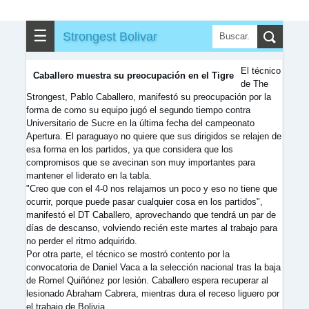
▶
▼
Partidos
☰
Strongest Bolivar
✎
▼
Otros
El técnico
Caballero muestra su preocupación en el Tigre
de The
Strongest, Pablo Caballero, manifestó su preocupación por la
forma de como su equipo jugó el segundo tiempo contra
Universitario de Sucre en la última fecha del campeonato
Apertura. El paraguayo no quiere que sus dirigidos se relajen de
esa forma en los partidos, ya que considera que los
compromisos que se avecinan son muy importantes para
mantener el liderato en la tabla.
"Creo que con el 4-0 nos relajamos un poco y eso no tiene que
ocurrir, porque puede pasar cualquier cosa en los partidos",
manifestó el DT Caballero, aprovechando que tendrá un par de
días de descanso, volviendo recién este martes al trabajo para
no perder el ritmo adquirido.
Por otra parte, el técnico se mostró contento por la
convocatoria de Daniel Vaca a la selección nacional tras la baja
de Romel Quiñónez por lesión. Caballero espera recuperar al
lesionado Abraham Cabrera, mientras dura el receso liguero por
el trabajo de Bolivia.