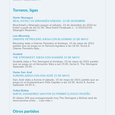
Torneos, ligas
Game Nicaragua
REAL ESTELÍ VS DIRIANGÉN SÁBADO, 23 DE DICIEMBRE
Real Estelí y Diriangén juegan el sábado, 23 de diciembre de 2023 en
Estelí a partir de las 01:00. Real Estelí Finalizado 1 - 0 2023/12/23
Diriangén Resúmen...
Live Blooming
ORIENTE PETROLERO JUEGA CON BLOOMING 23 DE MAYO
Blooming visita a Oriente Petrolero el domingo, 23 de mayo de 2021
partido que se juega en el Tahuichi Aguilera a las 19:30, fecha 9.
Oriente Petrolero Apla...
Guabirá
THE STRONGEST JUEGA CON GUABIRÁ 23 DE MAYO
Guabirá visita a The Strongest el domingo, 23 de mayo de 2021 partido
que se juega en el Hernando Siles a las 15:00, fecha 9. The Strongest
Aplazado 15:00 ...
Game San José
AURORA JUEGA CON SAN JOSÉ 15 DE MAYO
San José visita a Aurora el sábado, 15 de mayo de 2021 partido que se
juega en el Sudamericano Félix Caprilez a las 19:30, fecha 8. Aurora
Aplazado 19:30 S...
Futbol Bolivia
NUEVE JUGADORES VAN POR SU PRIMER CLÁSICO PACEÑO
El clásico 208 que protagonizarán hoy The Strongest y Bolívar será de
reencuentros entre ... Leer más »
Otros partidos