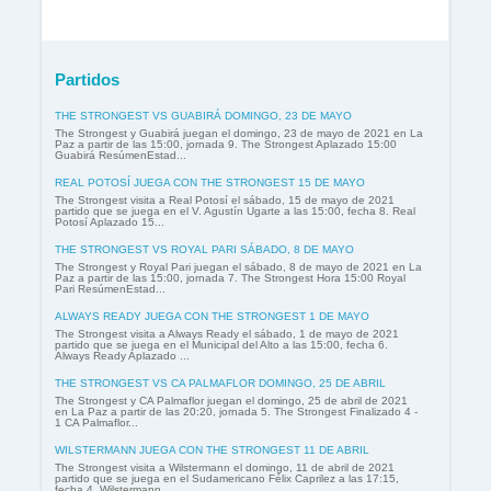
Partidos
THE STRONGEST VS GUABIRÁ DOMINGO, 23 DE MAYO
The Strongest y Guabirá juegan el domingo, 23 de mayo de 2021 en La
Paz a partir de las 15:00, jornada 9. The Strongest Aplazado 15:00
Guabirá ResúmenEstad...
REAL POTOSÍ JUEGA CON THE STRONGEST 15 DE MAYO
The Strongest visita a Real Potosí el sábado, 15 de mayo de 2021
partido que se juega en el V. Agustín Ugarte a las 15:00, fecha 8. Real
Potosí Aplazado 15...
THE STRONGEST VS ROYAL PARI SÁBADO, 8 DE MAYO
The Strongest y Royal Pari juegan el sábado, 8 de mayo de 2021 en La
Paz a partir de las 15:00, jornada 7. The Strongest Hora 15:00 Royal
Pari ResúmenEstad...
ALWAYS READY JUEGA CON THE STRONGEST 1 DE MAYO
The Strongest visita a Always Ready el sábado, 1 de mayo de 2021
partido que se juega en el Municipal del Alto a las 15:00, fecha 6.
Always Ready Aplazado ...
THE STRONGEST VS CA PALMAFLOR DOMINGO, 25 DE ABRIL
The Strongest y CA Palmaflor juegan el domingo, 25 de abril de 2021
en La Paz a partir de las 20:20, jornada 5. The Strongest Finalizado 4 -
1 CA Palmaflor...
WILSTERMANN JUEGA CON THE STRONGEST 11 DE ABRIL
The Strongest visita a Wilstermann el domingo, 11 de abril de 2021
partido que se juega en el Sudamericano Félix Caprilez a las 17:15,
fecha 4. Wilstermann ...