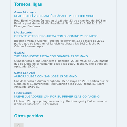
Torneos, ligas
Game Nicaragua
REAL ESTELÍ VS DIRIANGÉN SÁBADO, 23 DE DICIEMBRE
Real Estelí y Diriangén juegan el sábado, 23 de diciembre de 2023 en
Estelí a partir de las 01:00. Real Estelí Finalizado 1 - 0 2023/12/23
Diriangén Resúmen...
Live Blooming
ORIENTE PETROLERO JUEGA CON BLOOMING 23 DE MAYO
Blooming visita a Oriente Petrolero el domingo, 23 de mayo de 2021
partido que se juega en el Tahuichi Aguilera a las 19:30, fecha 9.
Oriente Petrolero Apla...
Guabirá
THE STRONGEST JUEGA CON GUABIRÁ 23 DE MAYO
Guabirá visita a The Strongest el domingo, 23 de mayo de 2021 partido
que se juega en el Hernando Siles a las 15:00, fecha 9. The Strongest
Aplazado 15:00 ...
Game San José
AURORA JUEGA CON SAN JOSÉ 15 DE MAYO
San José visita a Aurora el sábado, 15 de mayo de 2021 partido que se
juega en el Sudamericano Félix Caprilez a las 19:30, fecha 8. Aurora
Aplazado 19:30 S...
Futbol Bolivia
NUEVE JUGADORES VAN POR SU PRIMER CLÁSICO PACEÑO
El clásico 208 que protagonizarán hoy The Strongest y Bolívar será de
reencuentros entre ... Leer más »
Otros partidos