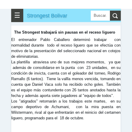
▶
▼
Partidos
☰
Strongest Bolivar
✎
▼
Otros
The Strongest trabajará sin pausas en el receso liguero
El entrenador Pablo Caballero determinó trabajar con
normalidad durante todo el receso liguero que se efectúa con
motivo de la presentación del seleccionado nacional en cotejos
de eliminatorias.
La plantilla atraviesa uno de sus mejores momentos, ya que
además de consolidarse en la punta con 23 unidades, en su
condición de invicta, cuenta con el goleador del torneo, Rodrigo
Ramallo (6 tantos). Tiene la vallla menos vencida, tomando en
cuenta que Daniel Vaca solo ha recibido ocho goles. También
es el equipo más contundente con 26 tantos anotados hasta la
fecha y además aporta siete jugadores al "equipo de todos".
Los "atigrados" retornarán a los trabajos este martes, en su
campo deportivo de Achumani, con la mira puesta en
Wilstermann, rival al que enfrentarán en el reinicio del certamen
liguero, programado para el 18 de octubre.