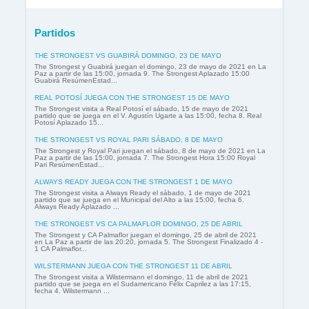
Partidos
THE STRONGEST VS GUABIRÁ DOMINGO, 23 DE MAYO
The Strongest y Guabirá juegan el domingo, 23 de mayo de 2021 en La
Paz a partir de las 15:00, jornada 9. The Strongest Aplazado 15:00
Guabirá ResúmenEstad...
REAL POTOSÍ JUEGA CON THE STRONGEST 15 DE MAYO
The Strongest visita a Real Potosí el sábado, 15 de mayo de 2021
partido que se juega en el V. Agustín Ugarte a las 15:00, fecha 8. Real
Potosí Aplazado 15...
THE STRONGEST VS ROYAL PARI SÁBADO, 8 DE MAYO
The Strongest y Royal Pari juegan el sábado, 8 de mayo de 2021 en La
Paz a partir de las 15:00, jornada 7. The Strongest Hora 15:00 Royal
Pari ResúmenEstad...
ALWAYS READY JUEGA CON THE STRONGEST 1 DE MAYO
The Strongest visita a Always Ready el sábado, 1 de mayo de 2021
partido que se juega en el Municipal del Alto a las 15:00, fecha 6.
Always Ready Aplazado ...
THE STRONGEST VS CA PALMAFLOR DOMINGO, 25 DE ABRIL
The Strongest y CA Palmaflor juegan el domingo, 25 de abril de 2021
en La Paz a partir de las 20:20, jornada 5. The Strongest Finalizado 4 -
1 CA Palmaflor...
WILSTERMANN JUEGA CON THE STRONGEST 11 DE ABRIL
The Strongest visita a Wilstermann el domingo, 11 de abril de 2021
partido que se juega en el Sudamericano Félix Caprilez a las 17:15,
fecha 4. Wilstermann ...